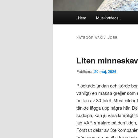
Huvudmeny
Hem
Musikvideos..
KATEGORIARKIV:
JOBB
Liten minneskava
Publicerat
20 maj, 2026
Plockade undan och körde bort 
vanligt) en massa grejjer som m
mitten av 80-talet. Mest bilder 
tänkte lägga upp några här. D
suddiga, kan ju vara lämpligt if
jag VAR smalare på den tiden, de
Först ut delar av 3:e kompaniet 
månaders grundutbildning och