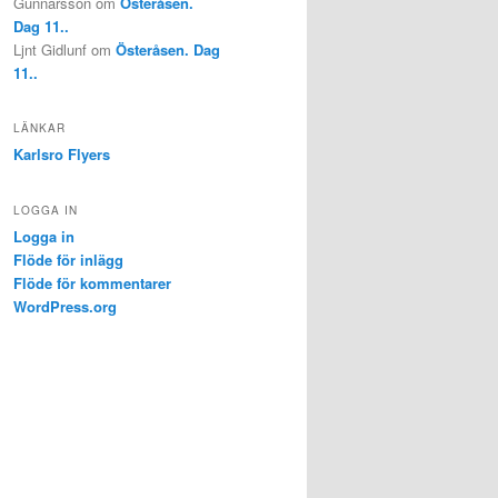
Gunnarsson
om
Österåsen.
Dag 11..
Ljnt Gidlunf
om
Österåsen. Dag
11..
LÄNKAR
Karlsro Flyers
LOGGA IN
Logga in
Flöde för inlägg
Flöde för kommentarer
WordPress.org