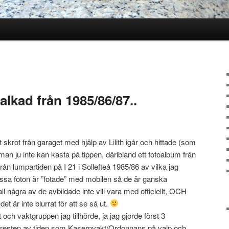
lkad från 1985/86/87..
skrot från garaget med hjälp av Lilith igår och hittade (som
an ju inte kan kasta på tippen, däribland ett fotoalbum från
från lumpartiden på I 21 i Sollefteå 1985/86 av vilka jag
essa foton är ”fotade” med mobilen så de är ganska
all några av de avbildade inte vill vara med officiellt, OCH
t är inte blurrat för att se så ut.
och vaktgruppen jag tillhörde, ja jag gjorde först 3
 resten av tiden som Kasernvakt/Ordonnans på valp och