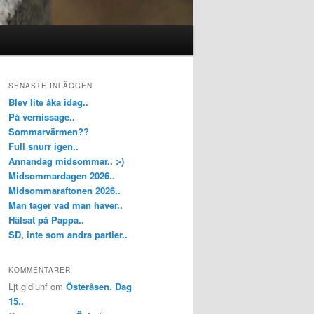
SENASTE INLÄGGEN
Blev lite åka idag..
På vernissage..
Sommarvärmen??
Full snurr igen..
Annandag midsommar.. :-)
Midsommardagen 2026..
Midsommaraftonen 2026..
Man tager vad man haver..
Hälsat på Pappa..
SD, inte som andra partier..
KOMMENTARER
Ljt gidlunf
om
Österåsen. Dag
15..