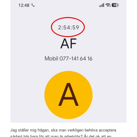
Jag ställer mig frågan, ska man verkligen behöva acceptera
sådant här bara för att man är arbetslös? Är det ok att en