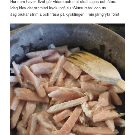
Hur som haver, livet går vidare och mat skall lagas och ätas.
Idag blev det strimlad kycklingfilé i ”Skitsursås” och ris.
Jag brukar strimla och fräsa på kycklingen i min järngryta först.