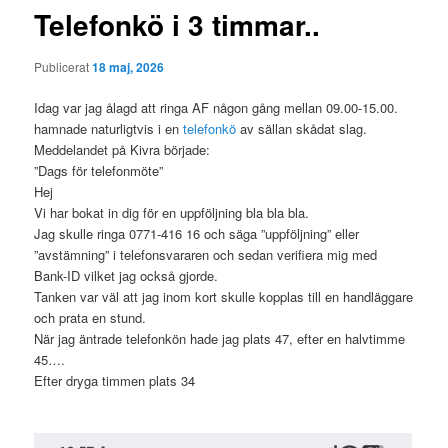
Telefonkö i 3 timmar..
Publicerat
18 maj, 2026
Idag var jag ålagd att ringa AF någon gång mellan 09.00-15.00.
hamnade naturligtvis i en
telefonkö
av sällan skådat slag.
Meddelandet på Kivra började:
”Dags för telefonmöte”
Hej
Vi har bokat in dig för en uppföljning bla bla bla.
Jag skulle ringa 0771-416 16 och säga ”uppföljning” eller
”avstämning” i telefonsvararen och sedan verifiera mig med
Bank-ID vilket jag också gjorde.
Tanken var väl att jag inom kort skulle kopplas till en handläggare
och prata en stund.
När jag äntrade telefonkön hade jag plats 47, efter en halvtimme
45….
Efter dryga timmen plats 34