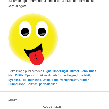
Så småningom hamnade alltihopa på tallriken och blev minst
sagt skitgott.
Detta inlägg publicerades i
Egna funderingar
,
Humor
,
Jobb
,
Knas
,
Mat
,
Politik
,
Tips
och märktes
Arbetsförmedlingen
,
Hundskit
,
Kyckling
,
Ris
,
Telefonkö
,
Uncle Bens
,
Vansinne
av
Christer
Gunnarsson
. Bokmärk
permalänken
.
ARKIV
AUGUSTI 2026