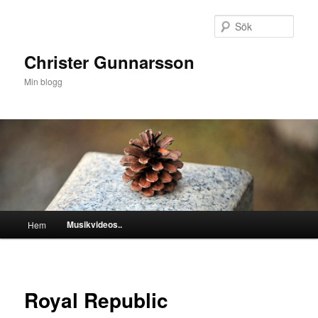
Hoppa
till
Sök
primärt
innehåll
Christer Gunnarsson
Min blogg
Huvudmeny
Musikvideos..
Hem
Royal Republic