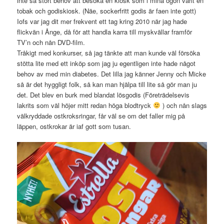
inte så stort behov att besöka en kiosk som i mina ögon varit en
tobak och godiskiosk. (Näe, sockerfritt godis är faen inte gott)
Iofs var jag dit mer frekvent ett tag kring 2010 när jag hade
flickvän i Ånge, då för att handla karra till myskvällar framför
TV’n och nån DVD-film.
Tråkigt med konkurser, så jag tänkte att man kunde väl försöka
stötta lite med ett inköp som jag ju egentligen inte hade något
behov av med min diabetes. Det lilla jag känner Jenny och Micke
så är det hyggligt folk, så kan man hjälpa till lite så gör man ju
det. Det blev en burk med blandat lösgodis (Företrädelsevis
lakrits som väl höjer mitt redan höga blodtryck
) och nån slags
välkryddade ostkroksringar, får väl se om det faller mig på
läppen, ostkrokar är iaf gott som tusan.