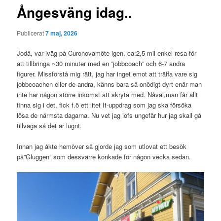
Ångesväng idag..
Publicerat
7 maj, 2026
Jodå, var iväg på Curonovamöte igen, ca:2,5 mil enkel resa för
att tillbringa ~30 minuter med en ”jobbcoach” och 6-7 andra
figurer. Missförstå mig rätt, jag har inget emot att träffa vare sig
jobbcoachen eller de andra, känns bara så onödigt dyrt enär man
inte har någon större inkomst att skryta med. Nåväl,man får allt
finna sig i det, fick f.ö ett litet It-uppdrag som jag ska försöka
lösa de närmsta dagarna. Nu vet jag iofs ungefär hur jag skall gå
tillväga så det är lugnt.
Innan jag åkte hemöver så gjorde jag som utlovat ett besök
på”Gluggen” som dessvärre konkade för någon vecka sedan.