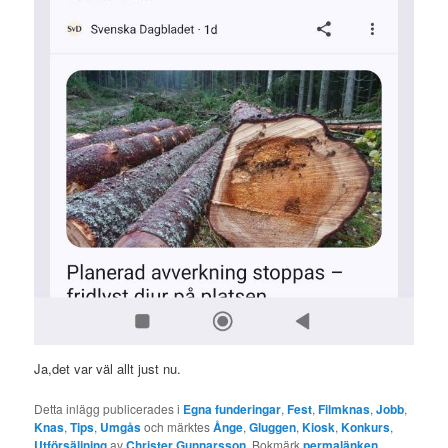
Ja,det var väl allt just nu.
Detta inlägg publicerades i
Egna funderingar
,
Fest
,
Filmknas
,
Jobb
,
Knas
,
Tips
,
Umgås
och märktes
Ånge
,
Gluggen
,
Kiosk
,
Konkurs
,
Utförsäljning
av
Christer Gunnarsson
. Bokmärk
permalänken
.