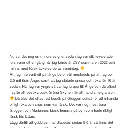
Nu var det nog en mindre evighet sedan jag var dit, levererade
iofs varor dit en gång när jag körde åt DSV sommaren 2023 och
minns med förskräckelse deras varuintag.
Att jag inte varit dit på länge beror väl mestadels på att jag bor
2,5 mil ifrån Ånge, samt att jag slutade snusa och röka för 16 år
sedan. När jag var yngre så var jag ju upp till Ånge och då oftast
i syfte att besöka butik Gröna Skylten för att handla helgranson.
Då blev det oftast ett besök på Gluggen också för att inhandla
billigt röka och snus som var färsk. Det var nog mest bara
Gluggen och Mariannes kiosk hemma på byn som hade riktigt
färsk lös Ettan.
Lägg därtill att gubbfaen har diabetes sedan 5-6 år så finns det