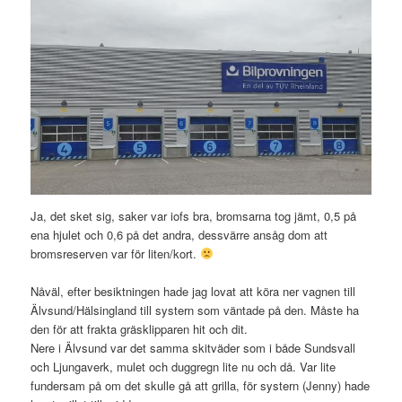
Ja, det sket sig, saker var iofs bra, bromsarna tog jämt, 0,5 på
ena hjulet och 0,6 på det andra, dessvärre ansåg dom att
bromsreserven var för liten/kort.
Nåväl, efter besiktningen hade jag lovat att köra ner vagnen till
Älvsund/Hälsingland till systern som väntade på den. Måste ha
den för att frakta gräsklipparen hit och dit.
Nere i Älvsund var det samma skitväder som i både Sundsvall
och Ljungaverk, mulet och duggregn lite nu och då. Var lite
fundersam på om det skulle gå att grilla, för systern (Jenny) hade