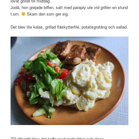
lovat grillat till middag.
Jodå, hon grejade biffen, satt med paraply ute vid grillen en stund
t.om.
Skam den som ger sig.
Det blev lite kalas, grillad fläskytterfilé, potatisgratäng och sallad.
Till efterrätt blev det kaffe med jordgubbar och glass.