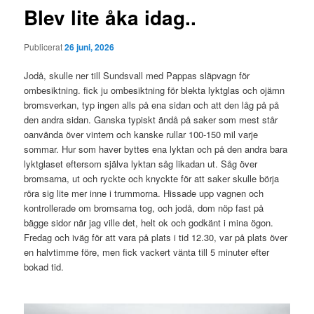
Blev lite åka idag..
Publicerat
26 juni, 2026
Jodå, skulle ner till Sundsvall med Pappas släpvagn för
ombesiktning. fick ju ombesiktning för blekta lyktglas och ojämn
bromsverkan, typ ingen alls på ena sidan och att den låg på på
den andra sidan. Ganska typiskt ändå på saker som mest står
oanvända över vintern och kanske rullar 100-150 mil varje
sommar. Hur som haver byttes ena lyktan och på den andra bara
lyktglaset eftersom själva lyktan såg likadan ut. Såg över
bromsarna, ut och ryckte och knyckte för att saker skulle börja
röra sig lite mer inne i trummorna. Hissade upp vagnen och
kontrollerade om bromsarna tog, och jodå, dom nöp fast på
bägge sidor när jag ville det, helt ok och godkänt i mina ögon.
Fredag och iväg för att vara på plats i tid 12.30, var på plats över
en halvtimme före, men fick vackert vänta till 5 minuter efter
bokad tid.