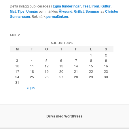
Detta inlägg publicerades i
Egna funderingar
,
Fest
,
Ironi
,
Kultur
,
Mat
,
Tips
,
Umgås
och märktes
Älvsund
,
Grillat
,
Sommar
av
Christer
Gunnarsson
. Bokmärk
permalänken
.
ARKIV
AUGUSTI 2026
M
T
O
T
F
L
S
1
2
3
4
5
6
7
8
9
10
11
12
13
14
15
16
17
18
19
20
21
22
23
24
25
26
27
28
29
30
31
« jun
Drivs med WordPress