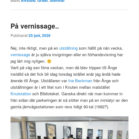
Märkt
Älvsund
,
Grillat
,
Sommar
På vernissage..
Publicerat
25 juni, 2026
Nej, inte riktigt, men på en
utställning
som hållit på nån vecka,
vernissage
är ju själva invigningen eller en förhandsvisning har
jag lärt mig nyligen.
Varit på väg sen förra veckan, men då blev trippen till Ånge
inställd så det fick bli idag torsdag istället enär jag ändå hade
ärende till Ånge. Utställaren var
Ina Beckman
från Ånge och
utställningen är i ett litet rum i Knuten mellan matstället
Knutstation
och Biblioteket. Ganska direkt när man kommer in
från sidan där parkeringen är så stöter man på en miniatyr av den
gamla järnvägsstationen som revs tidigt 90-tal (1992?).