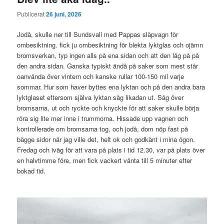
Publicerat
26 juni, 2026
Jodå, skulle ner till Sundsvall med Pappas släpvagn för
ombesiktning. fick ju ombesiktning för blekta lyktglas och ojämn
bromsverkan, typ ingen alls på ena sidan och att den låg på på
den andra sidan. Ganska typiskt ändå på saker som mest står
oanvända över vintern och kanske rullar 100-150 mil varje
sommar. Hur som haver byttes ena lyktan och på den andra bara
lyktglaset eftersom själva lyktan såg likadan ut. Såg över
bromsarna, ut och ryckte och knyckte för att saker skulle börja
röra sig lite mer inne i trummorna. Hissade upp vagnen och
kontrollerade om bromsarna tog, och jodå, dom nöp fast på
bägge sidor när jag ville det, helt ok och godkänt i mina ögon.
Fredag och iväg för att vara på plats i tid 12.30, var på plats över
en halvtimme före, men fick vackert vänta till 5 minuter efter
bokad tid.