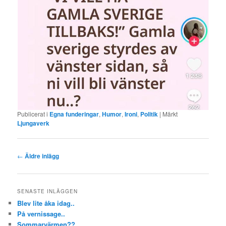
Publicerat i
Egna funderingar
,
Humor
,
Ironi
,
Politik
|
Märkt
Ljungaverk
Inläggsnavigering
←
Äldre inlägg
SENASTE INLÄGGEN
Blev lite åka idag..
På vernissage..
Sommarvärmen??