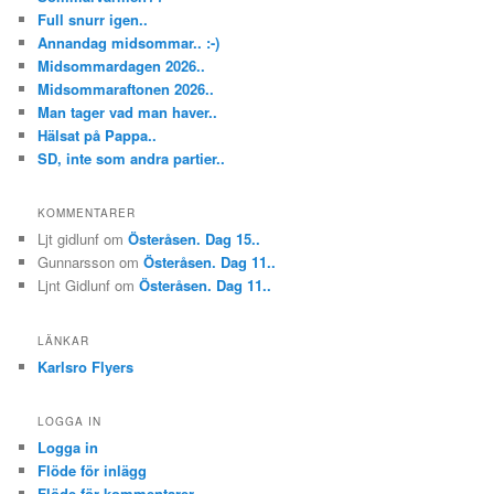
Full snurr igen..
Annandag midsommar.. :-)
Midsommardagen 2026..
Midsommaraftonen 2026..
Man tager vad man haver..
Hälsat på Pappa..
SD, inte som andra partier..
KOMMENTARER
Ljt gidlunf
om
Österåsen. Dag 15..
Gunnarsson
om
Österåsen. Dag 11..
Ljnt Gidlunf
om
Österåsen. Dag 11..
LÄNKAR
Karlsro Flyers
LOGGA IN
Logga in
Flöde för inlägg
Flöde för kommentarer