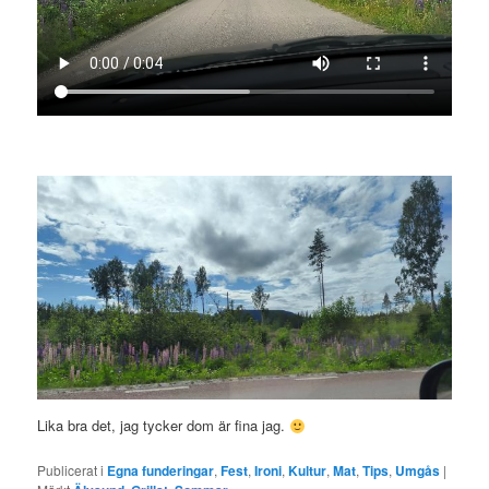
Lika bra det, jag tycker dom är fina jag.
Publicerat i
Egna funderingar
,
Fest
,
Ironi
,
Kultur
,
Mat
,
Tips
,
Umgås
|