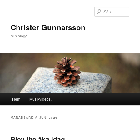
Hoppa
Hoppa
till
till
Sök
primärt
sekundärt
innehåll
innehåll
Christer Gunnarsson
Min blogg
Huvudmeny
Hem
Musikvideos..
MÅNADSARKIV:
JUNI 2026
Blev lite åka idag..