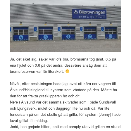
Ja, det sket sig, saker var iofs bra, bromsarna tog jämt, 0,5 på
ena hjulet och 0,6 på det andra, dessvärre ansåg dom att
bromsreserven var för liten/kort.
Nåväl, efter besiktningen hade jag lovat att köra ner vagnen till
Älvsund/Hälsingland till systern som väntade på den. Måste ha
den för att frakta gräsklipparen hit och dit.
Nere i Älvsund var det samma skitväder som i både Sundsvall
och Ljungaverk, mulet och duggregn lite nu och då. Var lite
fundersam på om det skulle gå att grilla, för systern (Jenny) hade
lovat grillat till middag.
Jodå, hon grejade biffen, satt med paraply ute vid grillen en stund