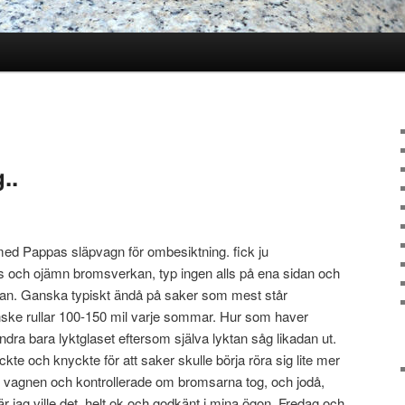
..
l med Pappas släpvagn för ombesiktning. fick ju
as och ojämn bromsverkan, typ ingen alls på ena sidan och
idan. Ganska typiskt ändå på saker som mest står
ske rullar 100-150 mil varje sommar. Hur som haver
dra bara lyktglaset eftersom själva lyktan såg likadan ut.
te och knyckte för att saker skulle börja röra sig lite mer
 vagnen och kontrollerade om bromsarna tog, och jodå,
r jag ville det, helt ok och godkänt i mina ögon. Fredag och