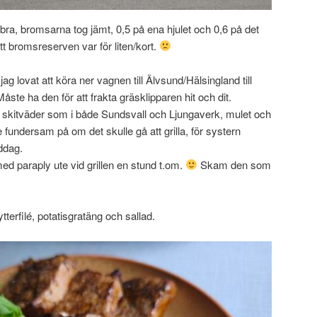
s bra, bromsarna tog jämt, 0,5 på ena hjulet och 0,6 på det
 bromsreserven var för liten/kort.
ag lovat att köra ner vagnen till Älvsund/Hälsingland till
te ha den för att frakta gräsklipparen hit och dit.
skitväder som i både Sundsvall och Ljungaverk, mulet och
e fundersam på om det skulle gå att grilla, för systern
iddag.
med paraply ute vid grillen en stund t.om.
Skam den som
kytterfilé, potatisgratäng och sallad.