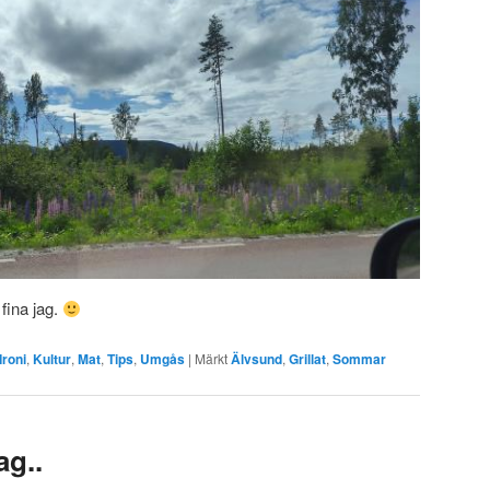
 fina jag.
Ironi
,
Kultur
,
Mat
,
Tips
,
Umgås
|
Märkt
Älvsund
,
Grillat
,
Sommar
ag..