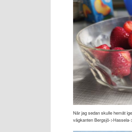
När jag sedan skulle hemåt igen
vägkanten Bergsjö->Hassela->