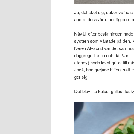
Ja, det sket sig, saker var iof
andra, dessvärre ansåg dom att
Nåväl, efter besiktningen hade j
systern som väntade på den. Mås
Nere i Älvsund var det samma 
duggregn lite nu och då. Var lit
(Jenny) hade lovat grillat till m
Jodå, hon grejade biffen, satt 
ger sig.
Det blev lite kalas, grillad fläs