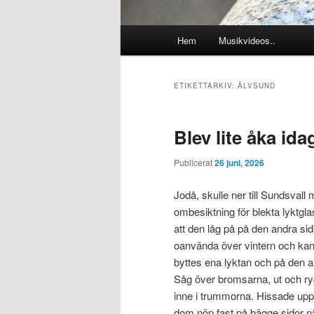
Huvudmeny
Hem
Musikvideos..
ETIKETTARKIV:
ÄLVSUND
Blev lite åka idag
Publicerat
26 juni, 2026
Jodå, skulle ner till Sundsval
ombesiktning för blekta lyktgl
att den låg på på den andra s
oanvända över vintern och kan
byttes ena lyktan och på den an
Såg över bromsarna, ut och ryck
inne i trummorna. Hissade upp
dom nöp fast på bägge sidor nä