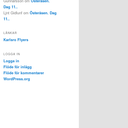
Gunnarsson
om
Österåsen.
Dag 11..
Ljnt Gidlunf
om
Österåsen. Dag
11..
LÄNKAR
Karlsro Flyers
LOGGA IN
Logga in
Flöde för inlägg
Flöde för kommentarer
WordPress.org