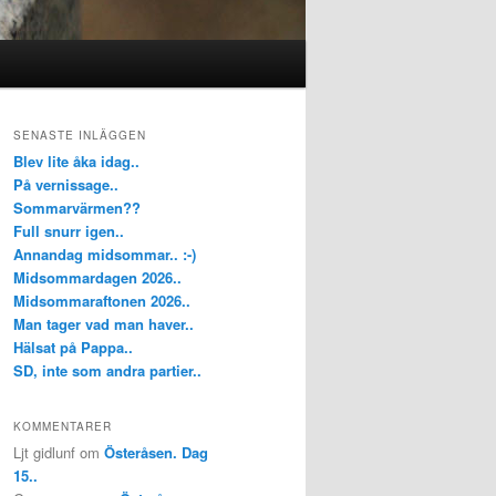
SENASTE INLÄGGEN
Blev lite åka idag..
På vernissage..
Sommarvärmen??
Full snurr igen..
Annandag midsommar.. :-)
Midsommardagen 2026..
Midsommaraftonen 2026..
Man tager vad man haver..
Hälsat på Pappa..
SD, inte som andra partier..
KOMMENTARER
Ljt gidlunf
om
Österåsen. Dag
15..