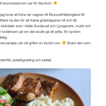
 bromsreserven var för liten/kort.
ag lovat att köra ner vagnen till Älvsund/Hälsingland till
te ha den för att frakta gräsklipparen hit och dit.
skitväder som i både Sundsvall och Ljungaverk, mulet och
e fundersam på om det skulle gå att grilla, för systern
iddag.
med paraply ute vid grillen en stund t.om.
Skam den som
kytterfilé, potatisgratäng och sallad.