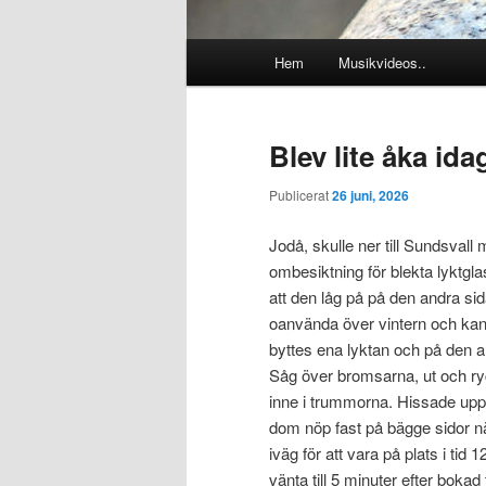
Huvudmeny
Hem
Musikvideos..
Blev lite åka idag
Publicerat
26 juni, 2026
Jodå, skulle ner till Sundsval
ombesiktning för blekta lyktgl
att den låg på på den andra s
oanvända över vintern och kan
byttes ena lyktan och på den an
Såg över bromsarna, ut och ryck
inne i trummorna. Hissade upp
dom nöp fast på bägge sidor nä
iväg för att vara på plats i tid
vänta till 5 minuter efter bokad 