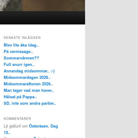
SENASTE INLÄGGEN
Blev lite åka idag..
På vernissage..
Sommarvärmen??
Full snurr igen..
Annandag midsommar.. :-)
Midsommardagen 2026..
Midsommaraftonen 2026..
Man tager vad man haver..
Hälsat på Pappa..
SD, inte som andra partier..
KOMMENTARER
Ljt gidlunf
om
Österåsen. Dag
15..