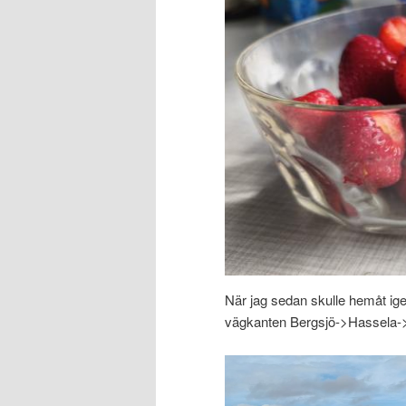
När jag sedan skulle hemåt igen
vägkanten Bergsjö->Hassela->