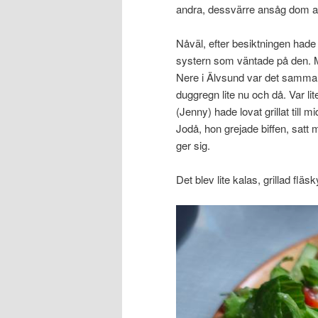
andra, dessvärre ansåg dom att
Nåväl, efter besiktningen hade j
systern som väntade på den. Mås
Nere i Älvsund var det samma 
duggregn lite nu och då. Var lit
(Jenny) hade lovat grillat till m
Jodå, hon grejade biffen, satt 
ger sig.
Det blev lite kalas, grillad fläs