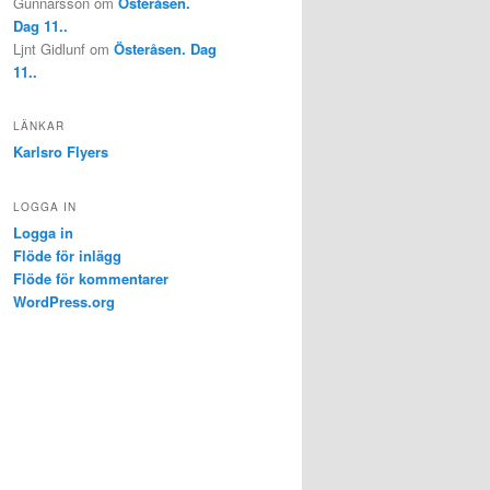
Gunnarsson
om
Österåsen.
Dag 11..
Ljnt Gidlunf
om
Österåsen. Dag
11..
LÄNKAR
Karlsro Flyers
LOGGA IN
Logga in
Flöde för inlägg
Flöde för kommentarer
WordPress.org