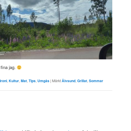
 fina jag.
Ironi
,
Kultur
,
Mat
,
Tips
,
Umgås
|
Märkt
Älvsund
,
Grillat
,
Sommar