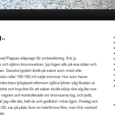
..
l med Pappas släpvagn för ombesiktning. fick ju
as och ojämn bromsverkan, typ ingen alls på ena sidan och
idan. Ganska typiskt ändå på saker som mest står
ske rullar 100-150 mil varje sommar. Hur som haver
dra bara lyktglaset eftersom själva lyktan såg likadan ut.
te och knyckte för att saker skulle börja röra sig lite mer
 vagnen och kontrollerade om bromsarna tog, och jodå,
r jag ville det, helt ok och godkänt i mina ögon. Fredag och
 12.30, var på plats över en halvtimme före, men fick vackert
tid.