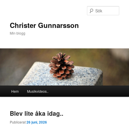
Hoppa
Hoppa
till
till
Sök
primärt
sekundärt
innehåll
innehåll
Christer Gunnarsson
Min blogg
Huvudmeny
Hem
Musikvideos..
Blev lite åka idag..
Publicerat
26 juni, 2026