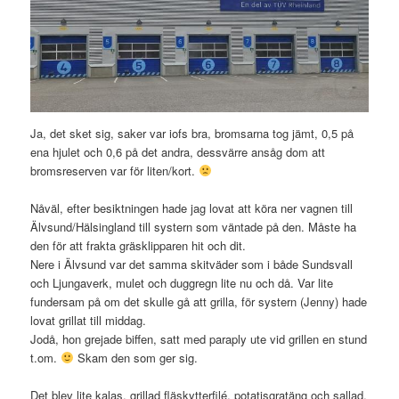
Ja, det sket sig, saker var iofs bra, bromsarna tog jämt, 0,5 på
ena hjulet och 0,6 på det andra, dessvärre ansåg dom att
bromsreserven var för liten/kort.
Nåväl, efter besiktningen hade jag lovat att köra ner vagnen till
Älvsund/Hälsingland till systern som väntade på den. Måste ha
den för att frakta gräsklipparen hit och dit.
Nere i Älvsund var det samma skitväder som i både Sundsvall
och Ljungaverk, mulet och duggregn lite nu och då. Var lite
fundersam på om det skulle gå att grilla, för systern (Jenny) hade
lovat grillat till middag.
Jodå, hon grejade biffen, satt med paraply ute vid grillen en stund
t.om.
Skam den som ger sig.
Det blev lite kalas, grillad fläskytterfilé, potatisgratäng och sallad.