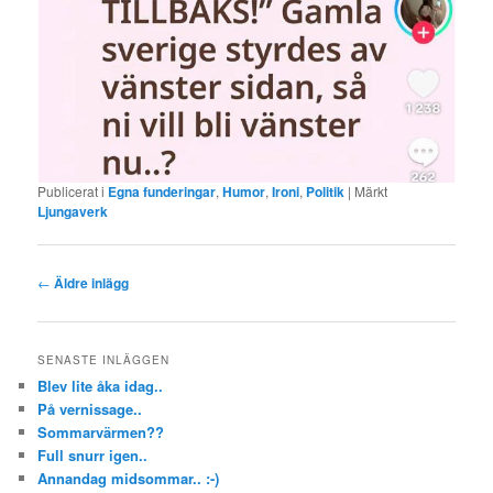
Publicerat i
Egna funderingar
,
Humor
,
Ironi
,
Politik
|
Märkt
Ljungaverk
Inläggsnavigering
←
Äldre inlägg
SENASTE INLÄGGEN
Blev lite åka idag..
På vernissage..
Sommarvärmen??
Full snurr igen..
Annandag midsommar.. :-)