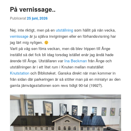
På vernissage..
Publicerat
25 juni, 2026
Nej, inte riktigt, men på en
utställning
som hållit på nån vecka,
vernissage
är ju själva invigningen eller en förhandsvisning har
jag lärt mig nyligen.
Varit på väg sen förra veckan, men då blev trippen till Ånge
inställd så det fick bli idag torsdag istället enär jag ändå hade
ärende till Ånge. Utställaren var
Ina Beckman
från Ånge och
utställningen är i ett litet rum i Knuten mellan matstället
Knutstation
och Biblioteket. Ganska direkt när man kommer in
från sidan där parkeringen är så stöter man på en miniatyr av den
gamla järnvägsstationen som revs tidigt 90-tal (1992?).