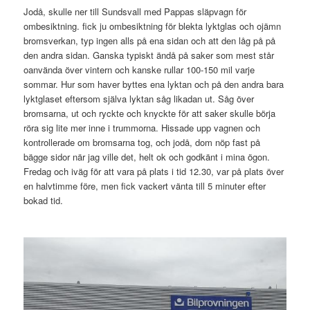
Jodå, skulle ner till Sundsvall med Pappas släpvagn för
ombesiktning. fick ju ombesiktning för blekta lyktglas och ojämn
bromsverkan, typ ingen alls på ena sidan och att den låg på på
den andra sidan. Ganska typiskt ändå på saker som mest står
oanvända över vintern och kanske rullar 100-150 mil varje
sommar. Hur som haver byttes ena lyktan och på den andra bara
lyktglaset eftersom själva lyktan såg likadan ut. Såg över
bromsarna, ut och ryckte och knyckte för att saker skulle börja
röra sig lite mer inne i trummorna. Hissade upp vagnen och
kontrollerade om bromsarna tog, och jodå, dom nöp fast på
bägge sidor när jag ville det, helt ok och godkänt i mina ögon.
Fredag och iväg för att vara på plats i tid 12.30, var på plats över
en halvtimme före, men fick vackert vänta till 5 minuter efter
bokad tid.