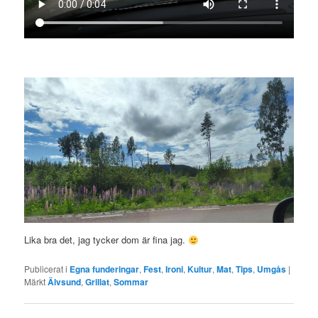
Lika bra det, jag tycker dom är fina jag.
Publicerat i
Egna funderingar
,
Fest
,
Ironi
,
Kultur
,
Mat
,
Tips
,
Umgås
|
Märkt
Älvsund
,
Grillat
,
Sommar