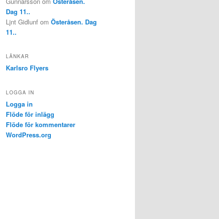
Gunnarsson
om
Österåsen.
Dag 11..
Ljnt Gidlunf
om
Österåsen. Dag
11..
LÄNKAR
Karlsro Flyers
LOGGA IN
Logga in
Flöde för inlägg
Flöde för kommentarer
WordPress.org