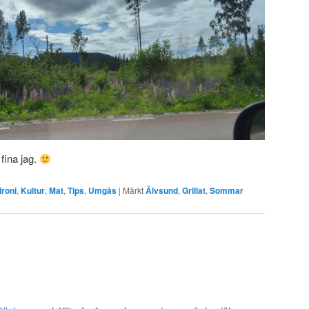
 fina jag.
Ironi
,
Kultur
,
Mat
,
Tips
,
Umgås
|
Märkt
Älvsund
,
Grillat
,
Sommar