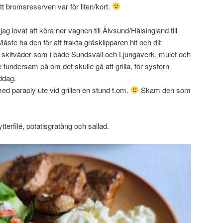
 bromsreserven var för liten/kort.
ag lovat att köra ner vagnen till Älvsund/Hälsingland till
te ha den för att frakta gräsklipparen hit och dit.
skitväder som i både Sundsvall och Ljungaverk, mulet och
e fundersam på om det skulle gå att grilla, för systern
iddag.
med paraply ute vid grillen en stund t.om.
Skam den som
kytterfilé, potatisgratäng och sallad.