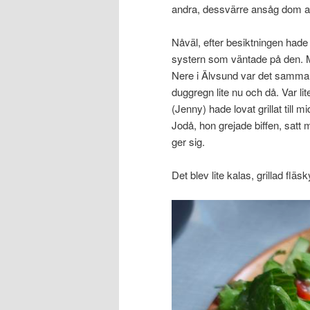
andra, dessvärre ansåg dom att
Nåväl, efter besiktningen hade j
systern som väntade på den. Mås
Nere i Älvsund var det samma 
duggregn lite nu och då. Var lit
(Jenny) hade lovat grillat till m
Jodå, hon grejade biffen, satt 
ger sig.
Det blev lite kalas, grillad fläs