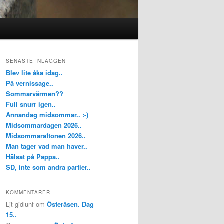
SENASTE INLÄGGEN
Blev lite åka idag..
På vernissage..
Sommarvärmen??
Full snurr igen..
Annandag midsommar.. :-)
Midsommardagen 2026..
Midsommaraftonen 2026..
Man tager vad man haver..
Hälsat på Pappa..
SD, inte som andra partier..
KOMMENTARER
Ljt gidlunf
om
Österåsen. Dag
15..