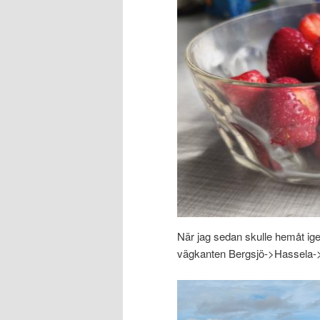
När jag sedan skulle hemåt igen
vägkanten Bergsjö->Hassela->