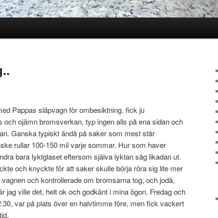
..
l med Pappas släpvagn för ombesiktning. fick ju
as och ojämn bromsverkan, typ ingen alls på ena sidan och
idan. Ganska typiskt ändå på saker som mest står
ske rullar 100-150 mil varje sommar. Hur som haver
dra bara lyktglaset eftersom själva lyktan såg likadan ut.
te och knyckte för att saker skulle börja röra sig lite mer
 vagnen och kontrollerade om bromsarna tog, och jodå,
r jag ville det, helt ok och godkänt i mina ögon. Fredag och
 12.30, var på plats över en halvtimme före, men fick vackert
tid.