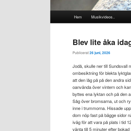
Huvudmeny
Hem
Musikvideos..
Blev lite åka idag
Publicerat
26 juni, 2026
Jodå, skulle ner till Sundsval
ombesiktning för blekta lyktgl
att den låg på på den andra s
oanvända över vintern och kan
byttes ena lyktan och på den an
Såg över bromsarna, ut och ryck
inne i trummorna. Hissade upp
dom nöp fast på bägge sidor nä
iväg för att vara på plats i tid
vänta till 5 minuter efter bokad 