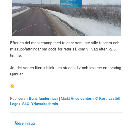
Efter en del mankemang med truckar som inte ville fungera och
missuppfattningar om gods för retur så kom vi iväg efter ~2,5
timme.
Ja, det var en liten inblick i en student liv och leverne en torsdag
i januari.
Publicerat i
Egna funderingar
|
Märkt
Ånge centern
,
C-Kort
,
Lastbil
,
Logex
,
SLC
,
Yrkesakademin
Inläggsnavigering
←
Äldre inlägg