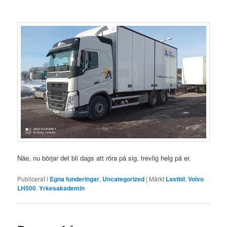
Näe, nu börjar det bli dags att röra på sig, trevlig helg på er.
Publicerat i
Egna funderingar
,
Uncategorized
|
Märkt
Lastbil
,
Volvo
LH500
,
Yrkesakademin