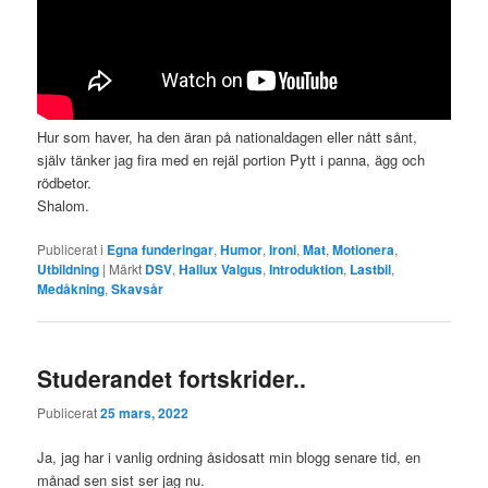
Hur som haver, ha den äran på nationaldagen eller nått sånt,
själv tänker jag fira med en rejäl portion Pytt i panna, ägg och
rödbetor.
Shalom.
Publicerat i
Egna funderingar
,
Humor
,
Ironi
,
Mat
,
Motionera
,
Utbildning
|
Märkt
DSV
,
Hallux Valgus
,
Introduktion
,
Lastbil
,
Medåkning
,
Skavsår
Studerandet fortskrider..
Publicerat
25 mars, 2022
Ja, jag har i vanlig ordning åsidosatt min blogg senare tid, en
månad sen sist ser jag nu.