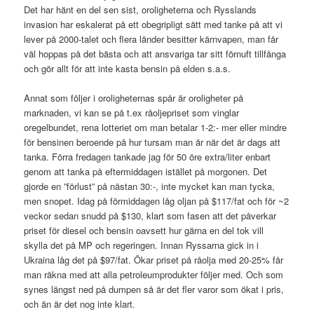
Det har hänt en del sen sist, oroligheterna och Rysslands
invasion har eskalerat på ett obegripligt sätt med tanke på att vi
lever på 2000-talet och flera länder besitter kärnvapen, man får
väl hoppas på det bästa och att ansvariga tar sitt förnuft tillfånga
och gör allt för att inte kasta bensin på elden s.a.s.
Annat som följer i oroligheternas spår är oroligheter på
marknaden, vi kan se på t.ex råoljepriset som vinglar
oregelbundet, rena lotteriet om man betalar 1-2:- mer eller mindre
för bensinen beroende på hur tursam man är när det är dags att
tanka. Förra fredagen tankade jag för 50 öre extra/liter enbart
genom att tanka på eftermiddagen istället på morgonen. Det
gjorde en ”förlust” på nästan 30:-, inte mycket kan man tycka,
men snopet. Idag på förmiddagen låg oljan på $117/fat och för ~2
veckor sedan snudd på $130, klart som fasen att det påverkar
priset för diesel och bensin oavsett hur gärna en del tok vill
skylla det på MP och regeringen. Innan Ryssarna gick in i
Ukraina låg det på $97/fat. Ökar priset på råolja med 20-25% får
man räkna med att alla petroleumprodukter följer med. Och som
synes längst ned på dumpen så är det fler varor som ökat i pris,
och än är det nog inte klart.