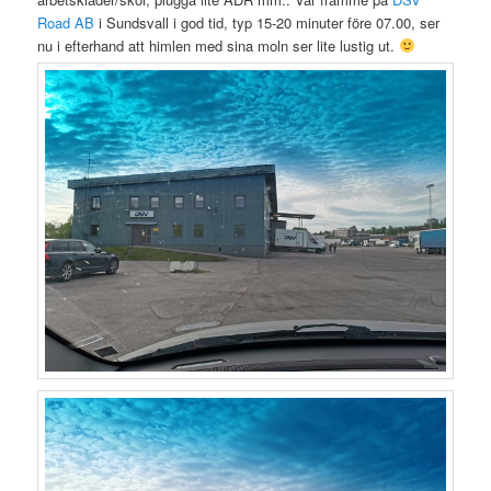
Road AB
i Sundsvall i god tid, typ 15-20 minuter före 07.00, ser
nu i efterhand att himlen med sina moln ser lite lustig ut.