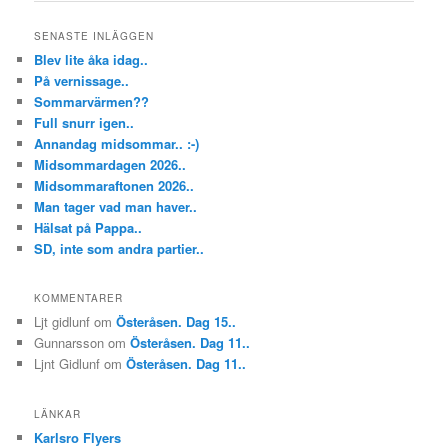
SENASTE INLÄGGEN
Blev lite åka idag..
På vernissage..
Sommarvärmen??
Full snurr igen..
Annandag midsommar.. :-)
Midsommardagen 2026..
Midsommaraftonen 2026..
Man tager vad man haver..
Hälsat på Pappa..
SD, inte som andra partier..
KOMMENTARER
Ljt gidlunf
om
Österåsen. Dag 15..
Gunnarsson
om
Österåsen. Dag 11..
Ljnt Gidlunf
om
Österåsen. Dag 11..
LÄNKAR
Karlsro Flyers