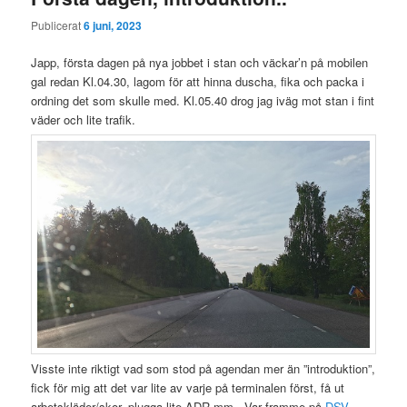
Publicerat
6 juni, 2023
Japp, första dagen på nya jobbet i stan och väckar’n på mobilen
gal redan Kl.04.30, lagom för att hinna duscha, fika och packa i
ordning det som skulle med. Kl.05.40 drog jag iväg mot stan i fint
väder och lite trafik.
Visste inte riktigt vad som stod på agendan mer än ”introduktion”,
fick för mig att det var lite av varje på terminalen först, få ut
arbetskläder/skor, plugga lite ADR mm.. Var framme på
DSV