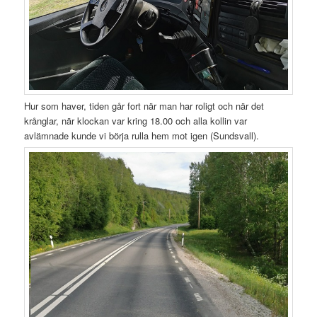
Hur som haver, tiden går fort när man har roligt och när det
krånglar, när klockan var kring 18.00 och alla kollin var
avlämnade kunde vi börja rulla hem mot igen (Sundsvall).