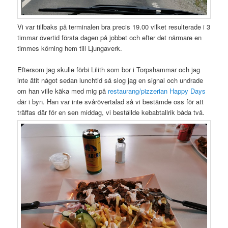
Vi var tillbaks på terminalen bra precis 19.00 vilket resulterade i 3
timmar övertid första dagen på jobbet och efter det närmare en
timmes körning hem till Ljungaverk.
Eftersom jag skulle förbi Lilith som bor i Torpshammar och jag
inte ätit något sedan lunchtid så slog jag en signal och undrade
om han ville käka med mig på
restaurang/pizzerian Happy Days
där i byn. Han var inte svårövertalad så vi bestämde oss för att
träffas där för en sen middag, vi beställde kebabtallrik båda två.