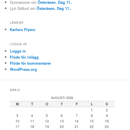
Gunnarsson
om
Österåsen. Dag 11..
Ljnt Gidlunf
om
Österåsen. Dag 11..
LÄNKAR
Karlsro Flyers
LOGGA IN
Logga in
Flöde för inlägg
Flöde för kommentarer
WordPress.org
ARKIV
AUGUSTI 2026
M
T
O
T
F
L
S
1
2
3
4
5
6
7
8
9
10
11
12
13
14
15
16
17
18
19
20
21
22
23