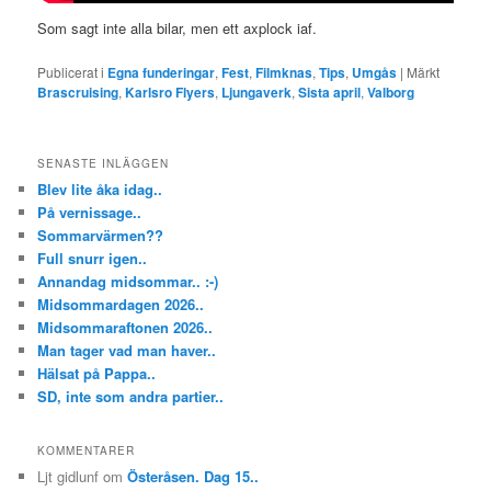
Som sagt inte alla bilar, men ett axplock iaf.
Publicerat i
Egna funderingar
,
Fest
,
Filmknas
,
Tips
,
Umgås
|
Märkt
Brascruising
,
Karlsro Flyers
,
Ljungaverk
,
Sista april
,
Valborg
SENASTE INLÄGGEN
Blev lite åka idag..
På vernissage..
Sommarvärmen??
Full snurr igen..
Annandag midsommar.. :-)
Midsommardagen 2026..
Midsommaraftonen 2026..
Man tager vad man haver..
Hälsat på Pappa..
SD, inte som andra partier..
KOMMENTARER
Ljt gidlunf
om
Österåsen. Dag 15..