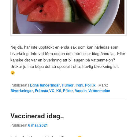
Nej då, har inte upptäckt en enda sak som kan härledas som
biverkning, inte vid förra dosen och inte heller idag ännu iaf. Eller
kanske det var en biverkning att bli sugen på vattenmelon?
Brukar ju inte köpa det så speciellt ofta, trevlig biverkning isf.
Publicerat i
Egna funderingar
,
Humor
,
Ironi
,
Politik
|
Märkt
Biverkningar
,
Fränsta VC
,
Kö
,
Pfizer
,
Vaccin
,
Vattenmelon
Vaccinerad idag..
Publicerat
6 maj, 2021