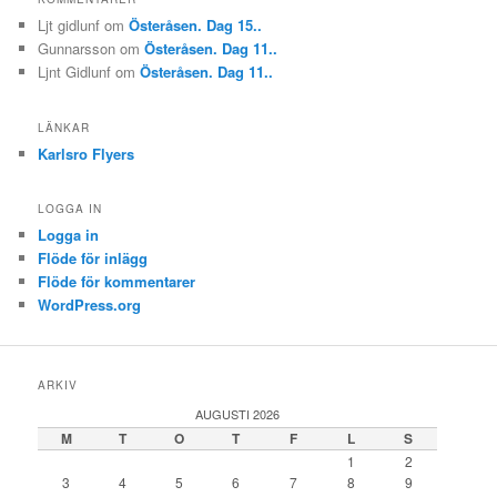
Ljt gidlunf
om
Österåsen. Dag 15..
Gunnarsson
om
Österåsen. Dag 11..
Ljnt Gidlunf
om
Österåsen. Dag 11..
LÄNKAR
Karlsro Flyers
LOGGA IN
Logga in
Flöde för inlägg
Flöde för kommentarer
WordPress.org
ARKIV
AUGUSTI 2026
M
T
O
T
F
L
S
1
2
3
4
5
6
7
8
9