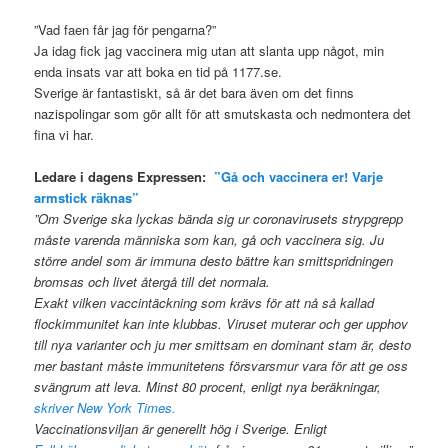
”Vad faen får jag för pengarna?”
Ja idag fick jag vaccinera mig utan att slanta upp något, min
enda insats var att boka en tid på 1177.se.
Sverige är fantastiskt, så är det bara även om det finns
nazispolingar som gör allt för att smutskasta och nedmontera det
fina vi har.
Ledare i dagens Expressen:
”Gå och vaccinera er! Varje
armstick räknas”
”Om Sverige ska lyckas bända sig ur coronavirusets strypgrepp
måste varenda människa som kan, gå och vaccinera sig. Ju
större andel som är immuna desto bättre kan smittspridningen
bromsas och livet återgå till det normala.
Exakt vilken vaccintäckning som krävs för att nå så kallad
flockimmunitet kan inte klubbas. Viruset muterar och ger upphov
till nya varianter och ju mer smittsam en dominant stam är, desto
mer bastant måste immunitetens försvarsmur vara för att ge oss
svängrum att leva. Minst 80 procent, enligt nya beräkningar,
skriver New York Times.
Vaccinationsviljan är generellt hög i Sverige. Enligt