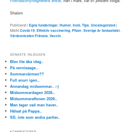
Folkhälsomyndighetens enkät
, från i mars, var 91 procent villiga.”
Shalom
Publicerat i
Egna funderingar
,
Humor
,
Ironi
,
Tips
,
Uncategorized
|
Märkt
Covid-19
,
Effektiv vaccinering
,
Pfizer
,
Sverige är fantastiskt
,
Vårdcentralen Fränsta
,
Vaccin
SENASTE INLÄGGEN
Blev lite åka idag..
På vernissage..
Sommarvärmen??
Full snurr igen..
Annandag midsommar.. :-)
Midsommardagen 2026..
Midsommaraftonen 2026..
Man tager vad man haver..
Hälsat på Pappa..
SD, inte som andra partier..
KOMMENTARER