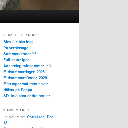
SENASTE INLÄGGEN
Blev lite åka idag..
På vernissage..
Sommarvärmen??
Full snurr igen..
Annandag midsommar.. :-)
Midsommardagen 2026..
Midsommaraftonen 2026..
Man tager vad man haver..
Hälsat på Pappa..
SD, inte som andra partier..
KOMMENTARER
Ljt gidlunf
om
Österåsen. Dag
15..