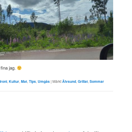
 fina jag.
Ironi
,
Kultur
,
Mat
,
Tips
,
Umgås
|
Märkt
Älvsund
,
Grillat
,
Sommar