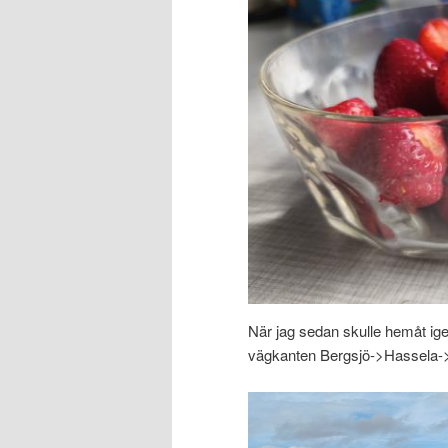
När jag sedan skulle hemåt igen
vägkanten Bergsjö->Hassela->