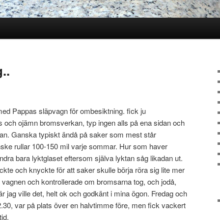
..
l med Pappas släpvagn för ombesiktning. fick ju
as och ojämn bromsverkan, typ ingen alls på ena sidan och
idan. Ganska typiskt ändå på saker som mest står
ske rullar 100-150 mil varje sommar. Hur som haver
dra bara lyktglaset eftersom själva lyktan såg likadan ut.
te och knyckte för att saker skulle börja röra sig lite mer
 vagnen och kontrollerade om bromsarna tog, och jodå,
r jag ville det, helt ok och godkänt i mina ögon. Fredag och
 12.30, var på plats över en halvtimme före, men fick vackert
tid.