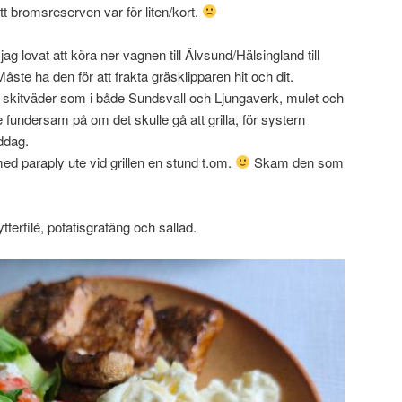
 bromsreserven var för liten/kort.
ag lovat att köra ner vagnen till Älvsund/Hälsingland till
te ha den för att frakta gräsklipparen hit och dit.
skitväder som i både Sundsvall och Ljungaverk, mulet och
e fundersam på om det skulle gå att grilla, för systern
iddag.
med paraply ute vid grillen en stund t.om.
Skam den som
kytterfilé, potatisgratäng och sallad.