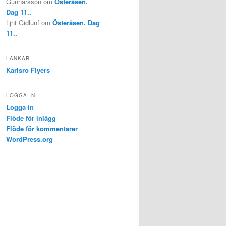
Gunnarsson
om
Österåsen.
Dag 11..
Ljnt Gidlunf
om
Österåsen. Dag
11..
LÄNKAR
Karlsro Flyers
LOGGA IN
Logga in
Flöde för inlägg
Flöde för kommentarer
WordPress.org