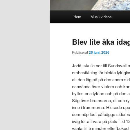
Huvudmeny
Hem
Musikvideos..
Blev lite åka idag
Publicerat
26 juni, 2026
Jodå, skulle ner till Sundsval
ombesiktning för blekta lyktgl
att den låg på på den andra s
oanvända över vintern och kan
byttes ena lyktan och på den an
Såg över bromsarna, ut och ryck
inne i trummorna. Hissade upp
dom nöp fast på bägge sidor nä
iväg för att vara på plats i tid
vänta till 5 minuter efter bokad 