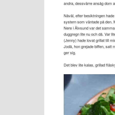
andra, dessvärre ansåg dom att
Nåväl, efter besiktningen hade j
systern som väntade på den. Mås
Nere i Älvsund var det samma 
duggregn lite nu och då. Var lit
(Jenny) hade lovat grillat till m
Jodå, hon grejade biffen, satt 
ger sig.
Det blev lite kalas, grillad fläs