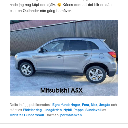
hade jag nog köpt den själv.
Känns som att det blir en sån
eller en Outlander nån gång framöver.
Detta inlägg publicerades i
Egna funderingar
,
Fest
,
Mat
,
Umgås
och
märktes
Födelsedag
,
Lindgården
,
Nybil
,
Pappa
,
Sundsvall
av
Christer Gunnarsson
. Bokmärk
permalänken
.