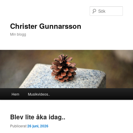
Hoppa
Hoppa
till
till
Sök
primärt
sekundärt
innehåll
innehåll
Christer Gunnarsson
Min blogg
Huvudmeny
Hem
Musikvideos..
Blev lite åka idag..
Publicerat
26 juni, 2026