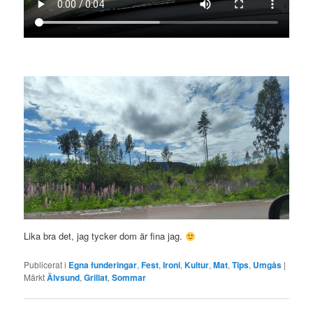
Lika bra det, jag tycker dom är fina jag.
Publicerat i
Egna funderingar
,
Fest
,
Ironi
,
Kultur
,
Mat
,
Tips
,
Umgås
|
Märkt
Älvsund
,
Grillat
,
Sommar