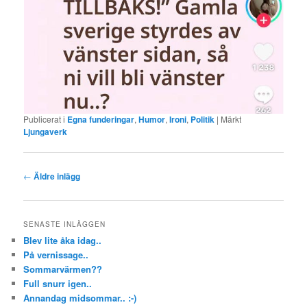
Publicerat i
Egna funderingar
,
Humor
,
Ironi
,
Politik
|
Märkt
Ljungaverk
Inläggsnavigering
←
Äldre inlägg
SENASTE INLÄGGEN
Blev lite åka idag..
På vernissage..
Sommarvärmen??
Full snurr igen..
Annandag midsommar.. :-)