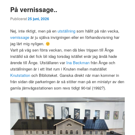
På vernissage..
Publicerat
25 juni, 2026
Nej, inte riktigt, men på en
utställning
som hållit på nån vecka,
vernissage
är ju själva invigningen eller en förhandsvisning har
jag lärt mig nyligen.
Varit på väg sen förra veckan, men då blev trippen till Ånge
inställd så det fick bli idag torsdag istället enär jag ändå hade
ärende till Ånge. Utställaren var
Ina Beckman
från Ånge och
utställningen är i ett litet rum i Knuten mellan matstället
Knutstation
och Biblioteket. Ganska direkt när man kommer in
från sidan där parkeringen är så stöter man på en miniatyr av den
gamla järnvägsstationen som revs tidigt 90-tal (1992?).