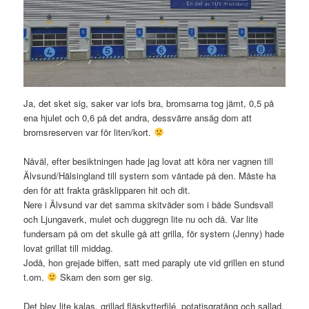
Ja, det sket sig, saker var iofs bra, bromsarna tog jämt, 0,5 på
ena hjulet och 0,6 på det andra, dessvärre ansåg dom att
bromsreserven var för liten/kort.
Nåväl, efter besiktningen hade jag lovat att köra ner vagnen till
Älvsund/Hälsingland till systern som väntade på den. Måste ha
den för att frakta gräsklipparen hit och dit.
Nere i Älvsund var det samma skitväder som i både Sundsvall
och Ljungaverk, mulet och duggregn lite nu och då. Var lite
fundersam på om det skulle gå att grilla, för systern (Jenny) hade
lovat grillat till middag.
Jodå, hon grejade biffen, satt med paraply ute vid grillen en stund
t.om.
Skam den som ger sig.
Det blev lite kalas, grillad fläskytterfilé, potatisgratäng och sallad.