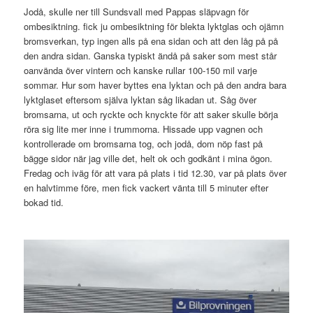
Jodå, skulle ner till Sundsvall med Pappas släpvagn för
ombesiktning. fick ju ombesiktning för blekta lyktglas och ojämn
bromsverkan, typ ingen alls på ena sidan och att den låg på på
den andra sidan. Ganska typiskt ändå på saker som mest står
oanvända över vintern och kanske rullar 100-150 mil varje
sommar. Hur som haver byttes ena lyktan och på den andra bara
lyktglaset eftersom själva lyktan såg likadan ut. Såg över
bromsarna, ut och ryckte och knyckte för att saker skulle börja
röra sig lite mer inne i trummorna. Hissade upp vagnen och
kontrollerade om bromsarna tog, och jodå, dom nöp fast på
bägge sidor när jag ville det, helt ok och godkänt i mina ögon.
Fredag och iväg för att vara på plats i tid 12.30, var på plats över
en halvtimme före, men fick vackert vänta till 5 minuter efter
bokad tid.