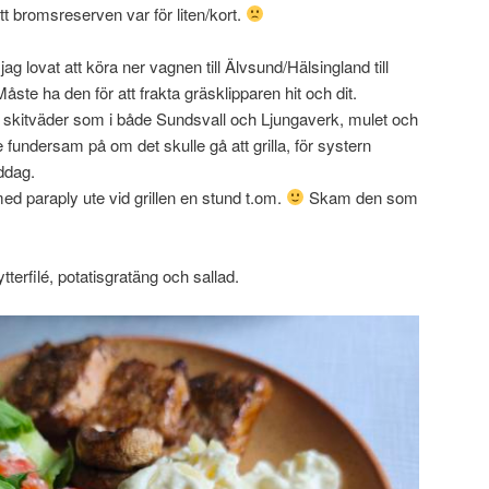
 bromsreserven var för liten/kort.
ag lovat att köra ner vagnen till Älvsund/Hälsingland till
te ha den för att frakta gräsklipparen hit och dit.
skitväder som i både Sundsvall och Ljungaverk, mulet och
e fundersam på om det skulle gå att grilla, för systern
iddag.
med paraply ute vid grillen en stund t.om.
Skam den som
kytterfilé, potatisgratäng och sallad.