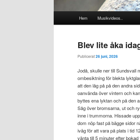
Huvudmeny
Hem
Musikvideos..
Blev lite åka idag
Publicerat
26 juni, 2026
Jodå, skulle ner till Sundsval
ombesiktning för blekta lyktgl
att den låg på på den andra s
oanvända över vintern och kan
byttes ena lyktan och på den an
Såg över bromsarna, ut och ryck
inne i trummorna. Hissade upp
dom nöp fast på bägge sidor nä
iväg för att vara på plats i tid
vänta till 5 minuter efter bokad 