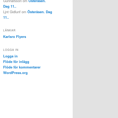
Gunnarsson
om
Österåsen.
Dag 11..
Ljnt Gidlunf
om
Österåsen. Dag
11..
LÄNKAR
Karlsro Flyers
LOGGA IN
Logga in
Flöde för inlägg
Flöde för kommentarer
WordPress.org