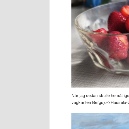
När jag sedan skulle hemåt igen
vägkanten Bergsjö->Hassela->