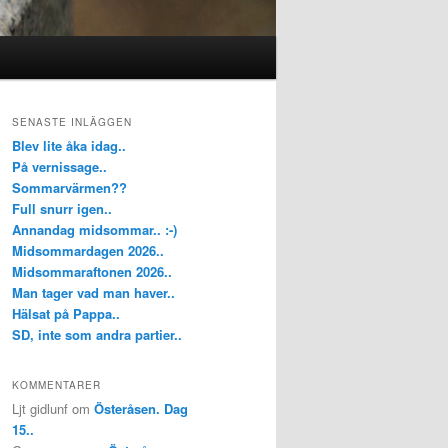
SENASTE INLÄGGEN
Blev lite åka idag..
På vernissage..
Sommarvärmen??
Full snurr igen..
Annandag midsommar.. :-)
Midsommardagen 2026..
Midsommaraftonen 2026..
Man tager vad man haver..
Hälsat på Pappa..
SD, inte som andra partier..
KOMMENTARER
Ljt gidlunf
om
Österåsen. Dag
15..