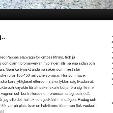
..
l med Pappas släpvagn för ombesiktning. fick ju
as och ojämn bromsverkan, typ ingen alls på ena sidan och
idan. Ganska typiskt ändå på saker som mest står
ske rullar 100-150 mil varje sommar. Hur som haver
dra bara lyktglaset eftersom själva lyktan såg likadan ut.
te och knyckte för att saker skulle börja röra sig lite mer
 vagnen och kontrollerade om bromsarna tog, och jodå,
r jag ville det, helt ok och godkänt i mina ögon. Fredag och
 12.30, var på plats över en halvtimme före, men fick vackert
tid.