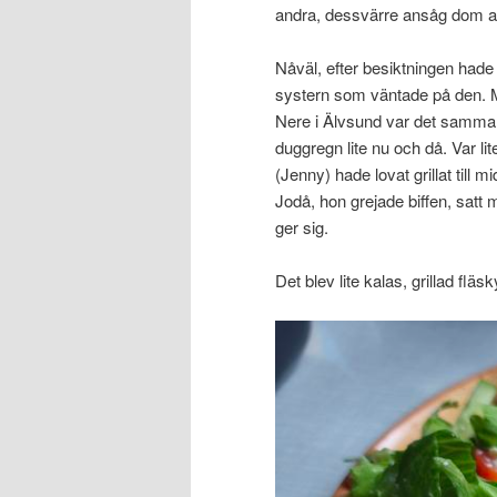
andra, dessvärre ansåg dom att
Nåväl, efter besiktningen hade j
systern som väntade på den. Mås
Nere i Älvsund var det samma 
duggregn lite nu och då. Var lit
(Jenny) hade lovat grillat till m
Jodå, hon grejade biffen, satt 
ger sig.
Det blev lite kalas, grillad fläs