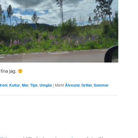
 fina jag.
Ironi
,
Kultur
,
Mat
,
Tips
,
Umgås
|
Märkt
Älvsund
,
Grillat
,
Sommar