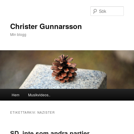
Hoppa
Hoppa
till
till
Sök
primärt
sekundärt
innehåll
innehåll
Christer Gunnarsson
Min blogg
Huvudmeny
Hem
Musikvideos..
ETIKETTARKIV:
NAZISTER
SD, inte som andra partier..