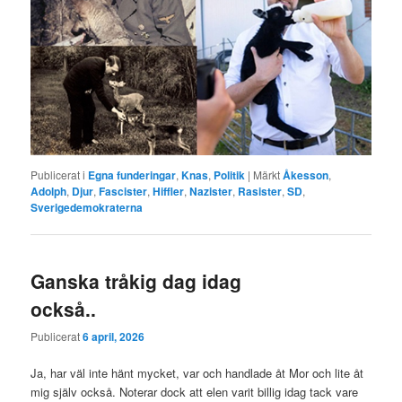
Publicerat i
Egna funderingar
,
Knas
,
Politik
|
Märkt
Åkesson
,
Adolph
,
Djur
,
Fascister
,
Hiffler
,
Nazister
,
Rasister
,
SD
,
Sverigedemokraterna
Ganska tråkig dag idag
också..
Publicerat
6 april, 2026
Ja, har väl inte hänt mycket, var och handlade åt Mor och lite åt
mig själv också. Noterar dock att elen varit billig idag tack vare