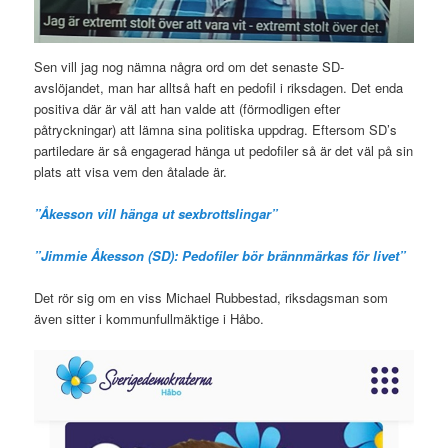
Sen vill jag nog nämna några ord om det senaste SD-
avslöjandet, man har alltså haft en pedofil i riksdagen. Det enda
positiva där är väl att han valde att (förmodligen efter
påtryckningar) att lämna sina politiska uppdrag. Eftersom SD’s
partiledare är så engagerad hänga ut pedofiler så är det väl på sin
plats att visa vem den åtalade är.
”Åkesson vill hänga ut sexbrottslingar”
”Jimmie Åkesson (SD): Pedofiler bör brännmärkas för livet”
Det rör sig om en viss Michael Rubbestad, riksdagsman som
även sitter i kommunfullmäktige i Håbo.