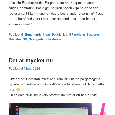
officiella Facebooksida. Ett parti som har 6 representanter i
Ånges Kommunfullmäktige, har kan någon vilja ha en sådan
representant i kommunens högsta beslutande församling? Något
att tänka på vid valet i höst, hur anständigt vill man ha det i
kommunhuset?
Publicerat i
Egna funderingar
,
Politik
|
Märkt
Fascister
,
Nazister
,
Rasister
,
SD
,
Sverigedemokraterna
Det är mycket nu..
Publicerat
4 juni, 2026
Sitter med ”Gomörankaffet” och scrollar runt lite på gårdagens
nyheter och mitt eget ”minnesflöde” på facebook och hittar detta
bl.a.
En tidigare NMR-figur vars största stolthet är att han är ”vit”.