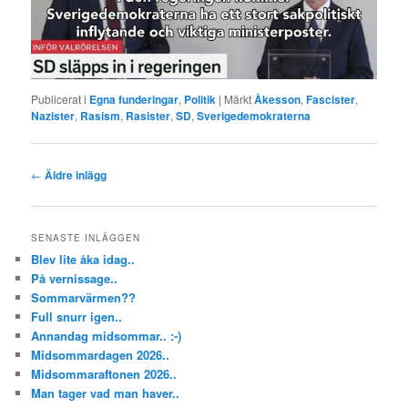
Publicerat i
Egna funderingar
,
Politik
|
Märkt
Åkesson
,
Fascister
,
Nazister
,
Rasism
,
Rasister
,
SD
,
Sverigedemokraterna
Inläggsnavigering
←
Äldre inlägg
SENASTE INLÄGGEN
Blev lite åka idag..
På vernissage..
Sommarvärmen??
Full snurr igen..
Annandag midsommar.. :-)
Midsommardagen 2026..
Midsommaraftonen 2026..
Man tager vad man haver..