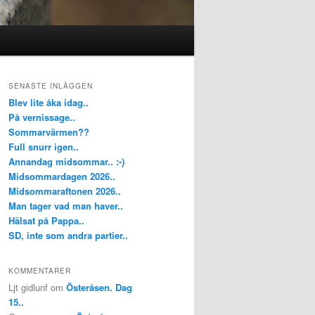
SENASTE INLÄGGEN
Blev lite åka idag..
På vernissage..
Sommarvärmen??
Full snurr igen..
Annandag midsommar.. :-)
Midsommardagen 2026..
Midsommaraftonen 2026..
Man tager vad man haver..
Hälsat på Pappa..
SD, inte som andra partier..
KOMMENTARER
Ljt gidlunf
om
Österåsen. Dag
15..