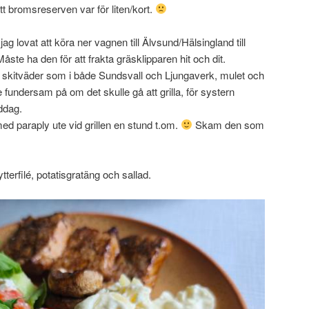
 bromsreserven var för liten/kort.
ag lovat att köra ner vagnen till Älvsund/Hälsingland till
te ha den för att frakta gräsklipparen hit och dit.
skitväder som i både Sundsvall och Ljungaverk, mulet och
e fundersam på om det skulle gå att grilla, för systern
iddag.
med paraply ute vid grillen en stund t.om.
Skam den som
kytterfilé, potatisgratäng och sallad.