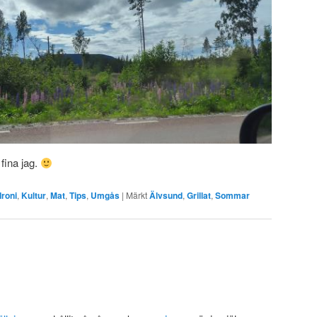
 fina jag.
Ironi
,
Kultur
,
Mat
,
Tips
,
Umgås
|
Märkt
Älvsund
,
Grillat
,
Sommar