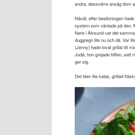
andra, dessvärre ansåg dom att
Nåväl, efter besiktningen hade j
systern som väntade på den. Mås
Nere i Älvsund var det samma 
duggregn lite nu och då. Var lit
(Jenny) hade lovat grillat till m
Jodå, hon grejade biffen, satt 
ger sig.
Det blev lite kalas, grillad fläs