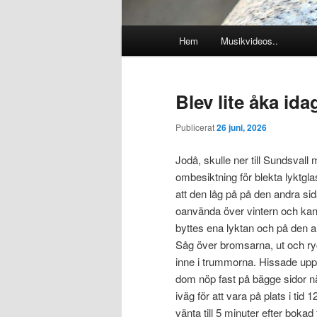
Huvudmeny
Hem
Musikvideos..
Blev lite åka idag
Publicerat
26 juni, 2026
Jodå, skulle ner till Sundsval
ombesiktning för blekta lyktgl
att den låg på på den andra s
oanvända över vintern och kan
byttes ena lyktan och på den an
Såg över bromsarna, ut och ryck
inne i trummorna. Hissade upp
dom nöp fast på bägge sidor nä
iväg för att vara på plats i tid
vänta till 5 minuter efter bokad 