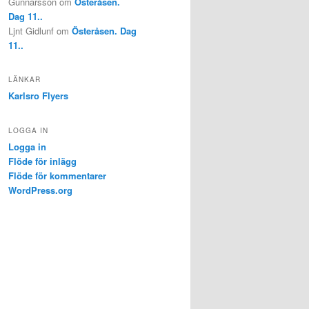
Gunnarsson
om
Österåsen.
Dag 11..
Ljnt Gidlunf
om
Österåsen. Dag
11..
LÄNKAR
Karlsro Flyers
LOGGA IN
Logga in
Flöde för inlägg
Flöde för kommentarer
WordPress.org