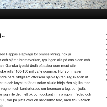
..
l med Pappas släpvagn för ombesiktning. fick ju
as och ojämn bromsverkan, typ ingen alls på ena sidan och
idan. Ganska typiskt ändå på saker som mest står
ske rullar 100-150 mil varje sommar. Hur som haver
dra bara lyktglaset eftersom själva lyktan såg likadan ut.
te och knyckte för att saker skulle börja röra sig lite mer
 vagnen och kontrollerade om bromsarna tog, och jodå,
r jag ville det, helt ok och godkänt i mina ögon. Fredag och
 12.30, var på plats över en halvtimme före, men fick vackert
tid.