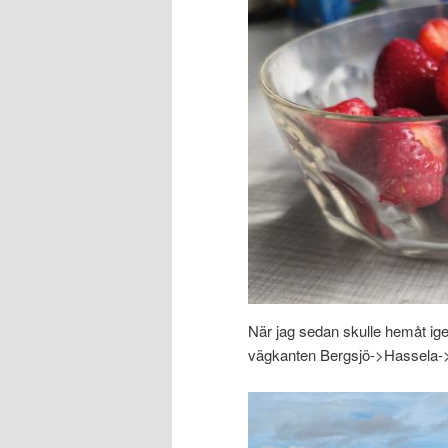
När jag sedan skulle hemåt igen
vägkanten Bergsjö->Hassela->