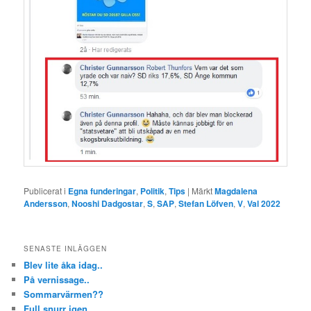
Publicerat i
Egna funderingar
,
Politik
,
Tips
|
Märkt
Magdalena
Andersson
,
Nooshi Dadgostar
,
S
,
SAP
,
Stefan Löfven
,
V
,
Val 2022
SENASTE INLÄGGEN
Blev lite åka idag..
På vernissage..
Sommarvärmen??
Full snurr igen..