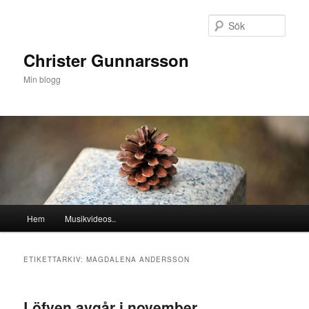
Hoppa
Hoppa
till
till
Sök
primärt
sekundärt
innehåll
innehåll
Christer Gunnarsson
Min blogg
Huvudmeny
Hem
Musikvideos..
ETIKETTARKIV:
MAGDALENA ANDERSSON
Löfven avgår i november..