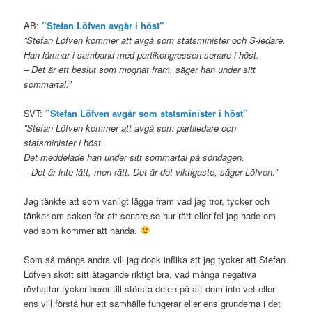
AB:
”Stefan Löfven avgår i höst”
”Stefan Löfven kommer att avgå som statsminister och S-ledare.
Han lämnar i samband med partikongressen senare i höst.
– Det är ett beslut som mognat fram, säger han under sitt
sommartal.”
SVT:
”Stefan Löfven avgår som statsminister i höst”
”Stefan Löfven kommer att avgå som partiledare och
statsminister i höst.
Det meddelade han under sitt sommartal på söndagen.
– Det är inte lätt, men rätt. Det är det viktigaste, säger Löfven.”
Jag tänkte att som vanligt lägga fram vad jag tror, tycker och
tänker om saken för att senare se hur rätt eller fel jag hade om
vad som kommer att hända.
Som så många andra vill jag dock inflika att jag tycker att Stefan
Löfven skött sitt åtagande riktigt bra, vad många negativa
rövhattar tycker beror till största delen på att dom inte vet eller
ens vill förstå hur ett samhälle fungerar eller ens grunderna i det