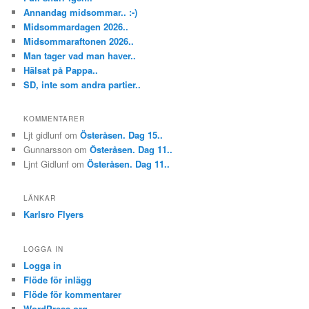
Annandag midsommar.. :-)
Midsommardagen 2026..
Midsommaraftonen 2026..
Man tager vad man haver..
Hälsat på Pappa..
SD, inte som andra partier..
KOMMENTARER
Ljt gidlunf
om
Österåsen. Dag 15..
Gunnarsson
om
Österåsen. Dag 11..
Ljnt Gidlunf
om
Österåsen. Dag 11..
LÄNKAR
Karlsro Flyers
LOGGA IN
Logga in
Flöde för inlägg
Flöde för kommentarer
WordPress.org