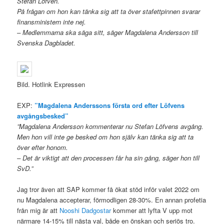
Stefan Löfven.
På frågan om hon kan tänka sig att ta över stafettpinnen svarar
finansministern inte nej.
– Medlemmarna ska säga sitt, säger Magdalena Andersson till
Svenska Dagbladet.
Bild. Hotlink Expressen
EXP:
”Magdalena Anderssons första ord efter Löfvens
avgångsbesked”
”Magdalena Andersson kommenterar nu Stefan Löfvens avgång.
Men hon vill inte ge besked om hon själv kan tänka sig att ta
över efter honom.
– Det är viktigt att den processen får ha sin gång, säger hon till
SvD.”
Jag tror även att SAP kommer få ökat stöd inför valet 2022 om
nu Magdalena accepterar, förmodligen 28-30%. En annan profetia
från mig är att
Nooshi Dadgostar
kommer att lyfta V upp mot
närmare 14-15% till nästa val, både en önskan och seriös tro.