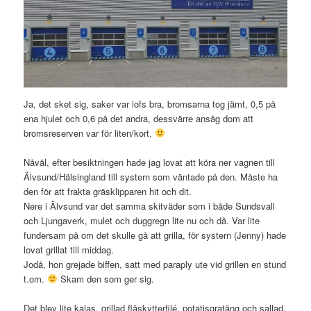
Ja, det sket sig, saker var iofs bra, bromsarna tog jämt, 0,5 på
ena hjulet och 0,6 på det andra, dessvärre ansåg dom att
bromsreserven var för liten/kort.
Nåväl, efter besiktningen hade jag lovat att köra ner vagnen till
Älvsund/Hälsingland till systern som väntade på den. Måste ha
den för att frakta gräsklipparen hit och dit.
Nere i Älvsund var det samma skitväder som i både Sundsvall
och Ljungaverk, mulet och duggregn lite nu och då. Var lite
fundersam på om det skulle gå att grilla, för systern (Jenny) hade
lovat grillat till middag.
Jodå, hon grejade biffen, satt med paraply ute vid grillen en stund
t.om.
Skam den som ger sig.
Det blev lite kalas, grillad fläskytterfilé, potatisgratäng och sallad.