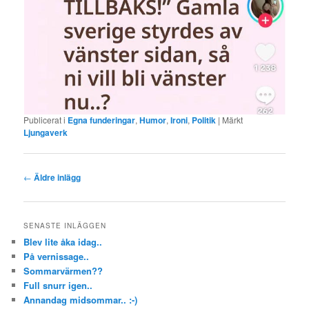
Publicerat i
Egna funderingar
,
Humor
,
Ironi
,
Politik
|
Märkt
Ljungaverk
Inläggsnavigering
←
Äldre inlägg
SENASTE INLÄGGEN
Blev lite åka idag..
På vernissage..
Sommarvärmen??
Full snurr igen..
Annandag midsommar.. :-)