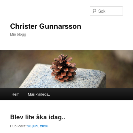
Hoppa
Hoppa
till
till
Sök
primärt
sekundärt
innehåll
innehåll
Christer Gunnarsson
Min blogg
Huvudmeny
Hem
Musikvideos..
Blev lite åka idag..
Publicerat
26 juni, 2026