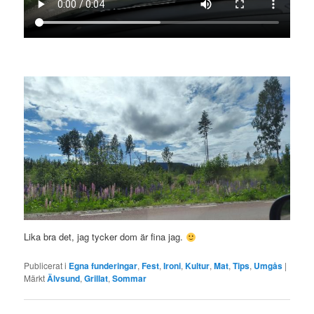
Lika bra det, jag tycker dom är fina jag.
Publicerat i
Egna funderingar
,
Fest
,
Ironi
,
Kultur
,
Mat
,
Tips
,
Umgås
|
Märkt
Älvsund
,
Grillat
,
Sommar