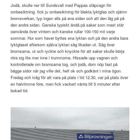
Jodå, skulle ner till Sundsvall med Pappas släpvagn för
ombesiktning. fick ju ombesiktning för blekta lyktglas och ojämn
bromsverkan, typ ingen alls på ena sidan och att den låg på på
den andra sidan. Ganska typiskt ändå på saker som mest står
oanvända över vintern och kanske rullar 100-150 mil varje
sommar. Hur som haver byttes ena lyktan och på den andra bara
lyktglaset eftersom själva lyktan såg likadan ut. Såg över
bromsarna, ut och ryckte och knyckte för att saker skulle börja
röra sig lite mer inne i trummorna. Hissade upp vagnen och
kontrollerade om bromsarna tog, och jodå, dom nöp fast på
bägge sidor när jag ville det, helt ok och godkänt i mina ögon.
Fredag och iväg för att vara på plats i tid 12.30, var på plats över
en halvtimme före, men fick vackert vänta till 5 minuter efter
bokad tid.