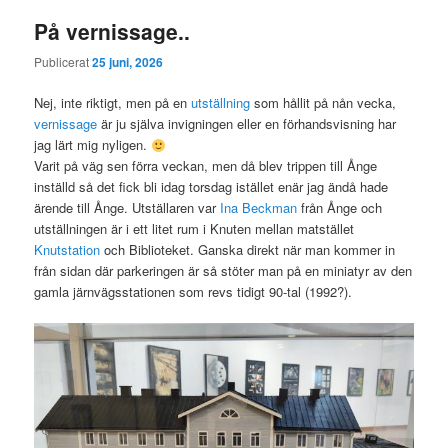
På vernissage..
Publicerat
25 juni, 2026
Nej, inte riktigt, men på en
utställning
som hållit på nån vecka,
vernissage
är ju själva invigningen eller en förhandsvisning har
jag lärt mig nyligen.
Varit på väg sen förra veckan, men då blev trippen till Ånge
inställd så det fick bli idag torsdag istället enär jag ändå hade
ärende till Ånge. Utställaren var
Ina Beckman
från Ånge och
utställningen är i ett litet rum i Knuten mellan matstället
Knutstation
och Biblioteket. Ganska direkt när man kommer in
från sidan där parkeringen är så stöter man på en miniatyr av den
gamla järnvägsstationen som revs tidigt 90-tal (1992?).