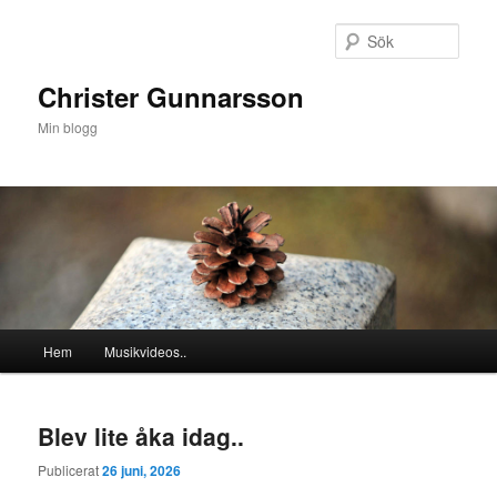
Hoppa
Hoppa
till
till
Sök
primärt
sekundärt
innehåll
innehåll
Christer Gunnarsson
Min blogg
Huvudmeny
Hem
Musikvideos..
Blev lite åka idag..
Publicerat
26 juni, 2026