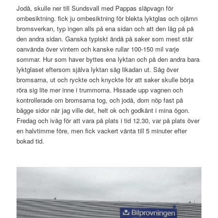
Jodå, skulle ner till Sundsvall med Pappas släpvagn för
ombesiktning. fick ju ombesiktning för blekta lyktglas och ojämn
bromsverkan, typ ingen alls på ena sidan och att den låg på på
den andra sidan. Ganska typiskt ändå på saker som mest står
oanvända över vintern och kanske rullar 100-150 mil varje
sommar. Hur som haver byttes ena lyktan och på den andra bara
lyktglaset eftersom själva lyktan såg likadan ut. Såg över
bromsarna, ut och ryckte och knyckte för att saker skulle börja
röra sig lite mer inne i trummorna. Hissade upp vagnen och
kontrollerade om bromsarna tog, och jodå, dom nöp fast på
bägge sidor när jag ville det, helt ok och godkänt i mina ögon.
Fredag och iväg för att vara på plats i tid 12.30, var på plats över
en halvtimme före, men fick vackert vänta till 5 minuter efter
bokad tid.