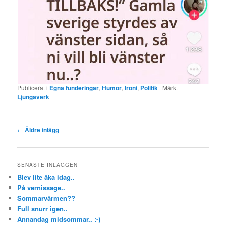
Publicerat i
Egna funderingar
,
Humor
,
Ironi
,
Politik
|
Märkt
Ljungaverk
Inläggsnavigering
←
Äldre inlägg
SENASTE INLÄGGEN
Blev lite åka idag..
På vernissage..
Sommarvärmen??
Full snurr igen..
Annandag midsommar.. :-)