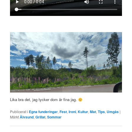
Lika bra det, jag tycker dom är fina jag.
Publicerat i
Egna funderingar
,
Fest
,
Ironi
,
Kultur
,
Mat
,
Tips
,
Umgås
|
Märkt
Älvsund
,
Grillat
,
Sommar