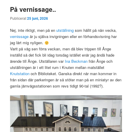
På vernissage..
Publicerat
25 juni, 2026
Nej, inte riktigt, men på en
utställning
som hållit på nån vecka,
vernissage
är ju själva invigningen eller en förhandsvisning har
jag lärt mig nyligen.
Varit på väg sen förra veckan, men då blev trippen till Ånge
inställd så det fick bli idag torsdag istället enär jag ändå hade
ärende till Ånge. Utställaren var
Ina Beckman
från Ånge och
utställningen är i ett litet rum i Knuten mellan matstället
Knutstation
och Biblioteket. Ganska direkt när man kommer in
från sidan där parkeringen är så stöter man på en miniatyr av den
gamla järnvägsstationen som revs tidigt 90-tal (1992?).