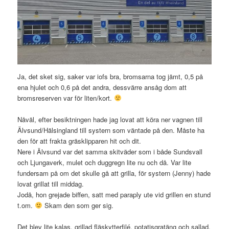
Ja, det sket sig, saker var iofs bra, bromsarna tog jämt, 0,5 på
ena hjulet och 0,6 på det andra, dessvärre ansåg dom att
bromsreserven var för liten/kort.
Nåväl, efter besiktningen hade jag lovat att köra ner vagnen till
Älvsund/Hälsingland till systern som väntade på den. Måste ha
den för att frakta gräsklipparen hit och dit.
Nere i Älvsund var det samma skitväder som i både Sundsvall
och Ljungaverk, mulet och duggregn lite nu och då. Var lite
fundersam på om det skulle gå att grilla, för systern (Jenny) hade
lovat grillat till middag.
Jodå, hon grejade biffen, satt med paraply ute vid grillen en stund
t.om.
Skam den som ger sig.
Det blev lite kalas, grillad fläskytterfilé, potatisgratäng och sallad.