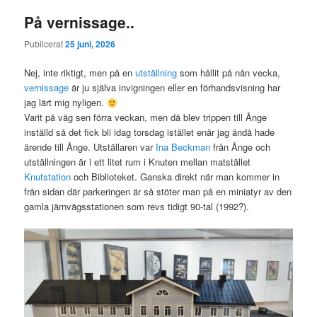
På vernissage..
Publicerat
25 juni, 2026
Nej, inte riktigt, men på en
utställning
som hållit på nån vecka,
vernissage
är ju själva invigningen eller en förhandsvisning har
jag lärt mig nyligen.
Varit på väg sen förra veckan, men då blev trippen till Ånge
inställd så det fick bli idag torsdag istället enär jag ändå hade
ärende till Ånge. Utställaren var
Ina Beckman
från Ånge och
utställningen är i ett litet rum i Knuten mellan matstället
Knutstation
och Biblioteket. Ganska direkt när man kommer in
från sidan där parkeringen är så stöter man på en miniatyr av den
gamla järnvägsstationen som revs tidigt 90-tal (1992?).