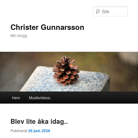
Hoppa
Hoppa
till
till
Sök
primärt
sekundärt
innehåll
innehåll
Christer Gunnarsson
Min blogg
Huvudmeny
Hem
Musikvideos..
Blev lite åka idag..
Publicerat
26 juni, 2026