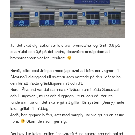
Ja, det sket sig, saker var iofs bra, bromsarna tog jämt, 0,5 på
ena hjulet och 0,6 på det andra, dessvärre ansåg dom att
bromsreserven var för liten/kort.
Nåväl, efter besiktningen hade jag lovat att köra ner vagnen till
Älvsund/Hälsingland till systern som väntade på den. Måste ha
den för att frakta gräsklipparen hit och dit.
Nere i Älvsund var det samma skitväder som i både Sundsvall
och Ljungaverk, mulet och duggregn lite nu och då. Var lite
fundersam på om det skulle gå att grilla, för systern (Jenny) hade
lovat grillat till middag.
Jodå, hon grejade biffen, satt med paraply ute vid grillen en stund
t.om.
Skam den som ger sig.
Det blev lite kalas, grillad fläskytterfilé, potatisgratäng och sallad.