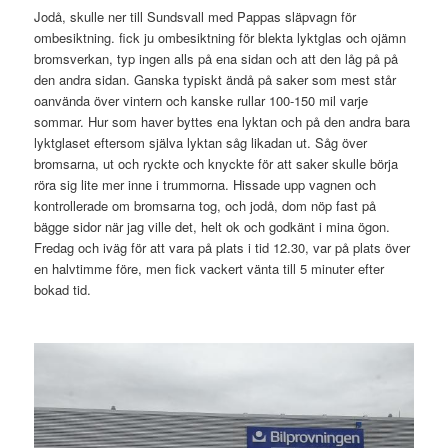
Jodå, skulle ner till Sundsvall med Pappas släpvagn för
ombesiktning. fick ju ombesiktning för blekta lyktglas och ojämn
bromsverkan, typ ingen alls på ena sidan och att den låg på på
den andra sidan. Ganska typiskt ändå på saker som mest står
oanvända över vintern och kanske rullar 100-150 mil varje
sommar. Hur som haver byttes ena lyktan och på den andra bara
lyktglaset eftersom själva lyktan såg likadan ut. Såg över
bromsarna, ut och ryckte och knyckte för att saker skulle börja
röra sig lite mer inne i trummorna. Hissade upp vagnen och
kontrollerade om bromsarna tog, och jodå, dom nöp fast på
bägge sidor när jag ville det, helt ok och godkänt i mina ögon.
Fredag och iväg för att vara på plats i tid 12.30, var på plats över
en halvtimme före, men fick vackert vänta till 5 minuter efter
bokad tid.