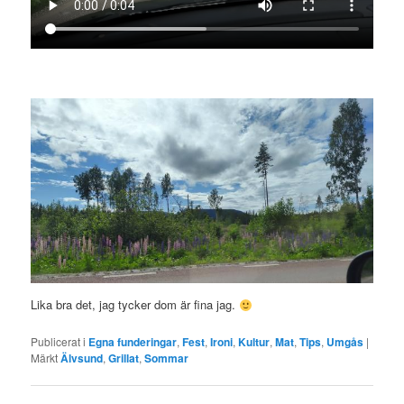
Lika bra det, jag tycker dom är fina jag.
Publicerat i
Egna funderingar
,
Fest
,
Ironi
,
Kultur
,
Mat
,
Tips
,
Umgås
|
Märkt
Älvsund
,
Grillat
,
Sommar