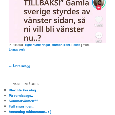
Publicerat i
Egna funderingar
,
Humor
,
Ironi
,
Politik
|
Märkt
Ljungaverk
Inläggsnavigering
←
Äldre inlägg
SENASTE INLÄGGEN
Blev lite åka idag..
På vernissage..
Sommarvärmen??
Full snurr igen..
Annandag midsommar.. :-)