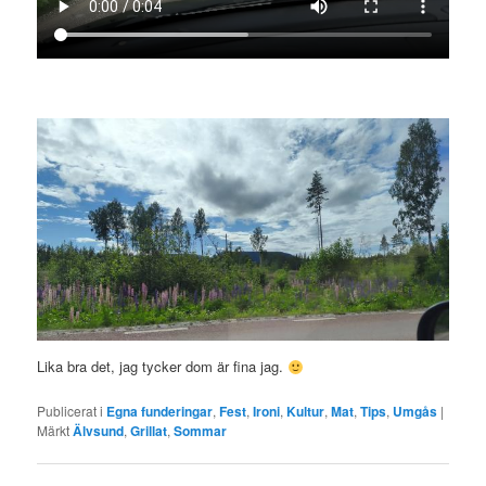
Lika bra det, jag tycker dom är fina jag.
Publicerat i
Egna funderingar
,
Fest
,
Ironi
,
Kultur
,
Mat
,
Tips
,
Umgås
|
Märkt
Älvsund
,
Grillat
,
Sommar