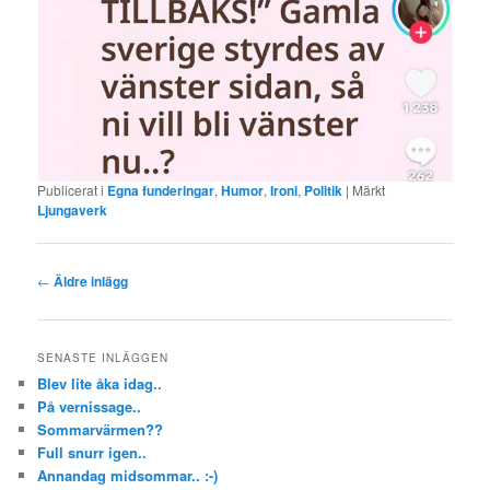
Publicerat i
Egna funderingar
,
Humor
,
Ironi
,
Politik
|
Märkt
Ljungaverk
Inläggsnavigering
←
Äldre inlägg
SENASTE INLÄGGEN
Blev lite åka idag..
På vernissage..
Sommarvärmen??
Full snurr igen..
Annandag midsommar.. :-)