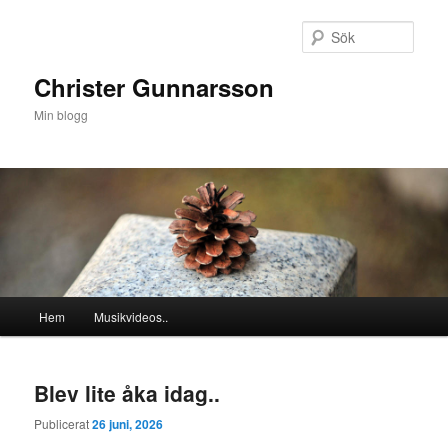
Hoppa
Hoppa
till
till
Sök
primärt
sekundärt
innehåll
innehåll
Christer Gunnarsson
Min blogg
Huvudmeny
Hem
Musikvideos..
Blev lite åka idag..
Publicerat
26 juni, 2026