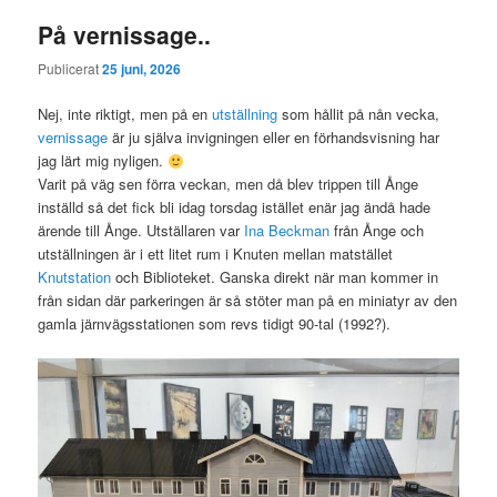
På vernissage..
Publicerat
25 juni, 2026
Nej, inte riktigt, men på en
utställning
som hållit på nån vecka,
vernissage
är ju själva invigningen eller en förhandsvisning har
jag lärt mig nyligen.
Varit på väg sen förra veckan, men då blev trippen till Ånge
inställd så det fick bli idag torsdag istället enär jag ändå hade
ärende till Ånge. Utställaren var
Ina Beckman
från Ånge och
utställningen är i ett litet rum i Knuten mellan matstället
Knutstation
och Biblioteket. Ganska direkt när man kommer in
från sidan där parkeringen är så stöter man på en miniatyr av den
gamla järnvägsstationen som revs tidigt 90-tal (1992?).