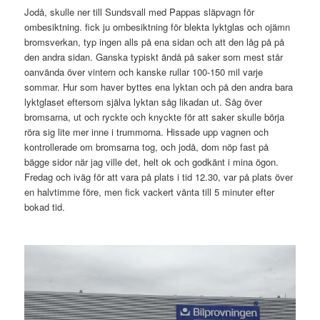
Jodå, skulle ner till Sundsvall med Pappas släpvagn för
ombesiktning. fick ju ombesiktning för blekta lyktglas och ojämn
bromsverkan, typ ingen alls på ena sidan och att den låg på på
den andra sidan. Ganska typiskt ändå på saker som mest står
oanvända över vintern och kanske rullar 100-150 mil varje
sommar. Hur som haver byttes ena lyktan och på den andra bara
lyktglaset eftersom själva lyktan såg likadan ut. Såg över
bromsarna, ut och ryckte och knyckte för att saker skulle börja
röra sig lite mer inne i trummorna. Hissade upp vagnen och
kontrollerade om bromsarna tog, och jodå, dom nöp fast på
bägge sidor när jag ville det, helt ok och godkänt i mina ögon.
Fredag och iväg för att vara på plats i tid 12.30, var på plats över
en halvtimme före, men fick vackert vänta till 5 minuter efter
bokad tid.