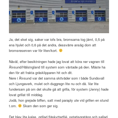
Ja, det sket sig, saker var iofs bra, bromsarna tog jämt, 0,5 på
ena hjulet och 0,6 på det andra, dessvärre ansåg dom att
bromsreserven var för liten/kort.
Nåväl, efter besiktningen hade jag lovat att köra ner vagnen till
Älvsund/Hälsingland till systern som väntade på den. Måste ha
den för att frakta gräsklipparen hit och dit.
Nere i Älvsund var det samma skitväder som i både Sundsvall
och Ljungaverk, mulet och duggregn lite nu och då. Var lite
fundersam på om det skulle gå att grilla, för systern (Jenny) hade
lovat grillat till middag.
Jodå, hon grejade biffen, satt med paraply ute vid grillen en stund
t.om.
Skam den som ger sig.
Det blev lite kalas, grillad fläskytterfilé, potatisgratäng och sallad.