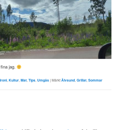
 fina jag.
Ironi
,
Kultur
,
Mat
,
Tips
,
Umgås
|
Märkt
Älvsund
,
Grillat
,
Sommar