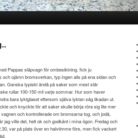
..
l med Pappas släpvagn för ombesiktning. fick ju
as och ojämn bromsverkan, typ ingen alls på ena sidan och
idan. Ganska typiskt ändå på saker som mest står
ske rullar 100-150 mil varje sommar. Hur som haver
dra bara lyktglaset eftersom själva lyktan såg likadan ut.
te och knyckte för att saker skulle börja röra sig lite mer
 vagnen och kontrollerade om bromsarna tog, och jodå,
r jag ville det, helt ok och godkänt i mina ögon. Fredag och
 12.30, var på plats över en halvtimme före, men fick vackert
tid.