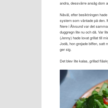
andra, dessvärre ansåg dom att
Nåväl, efter besiktningen hade j
systern som väntade på den. Mås
Nere i Älvsund var det samma 
duggregn lite nu och då. Var lit
(Jenny) hade lovat grillat till m
Jodå, hon grejade biffen, satt 
ger sig.
Det blev lite kalas, grillad fläs