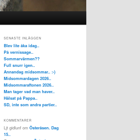
SENASTE INLÄGGEN
Blev lite åka idag..
På vernissage..
Sommarvärmen??
Full snurr igen..
Annandag midsommar.. :-)
Midsommardagen 2026..
Midsommaraftonen 2026..
Man tager vad man haver..
Hälsat på Pappa..
SD, inte som andra partier..
KOMMENTARER
Ljt gidlunf
om
Österåsen. Dag
15..