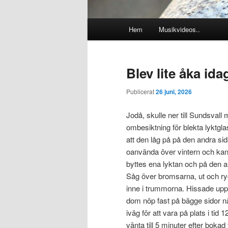
Huvudmeny
Hem
Musikvideos..
Blev lite åka idag
Publicerat
26 juni, 2026
Jodå, skulle ner till Sundsval
ombesiktning för blekta lyktgl
att den låg på på den andra s
oanvända över vintern och kan
byttes ena lyktan och på den an
Såg över bromsarna, ut och ryck
inne i trummorna. Hissade upp
dom nöp fast på bägge sidor nä
iväg för att vara på plats i tid
vänta till 5 minuter efter bokad 