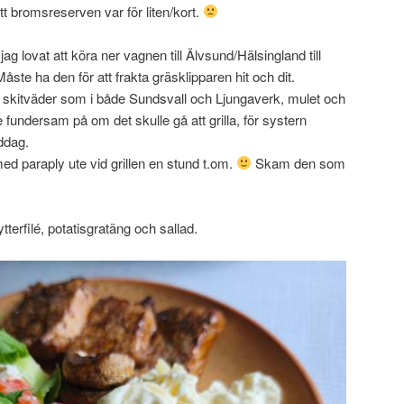
 bromsreserven var för liten/kort.
ag lovat att köra ner vagnen till Älvsund/Hälsingland till
te ha den för att frakta gräsklipparen hit och dit.
skitväder som i både Sundsvall och Ljungaverk, mulet och
e fundersam på om det skulle gå att grilla, för systern
iddag.
med paraply ute vid grillen en stund t.om.
Skam den som
kytterfilé, potatisgratäng och sallad.