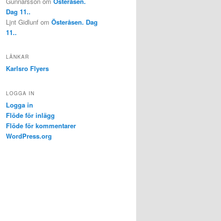
Gunnarsson
om
Österåsen.
Dag 11..
Ljnt Gidlunf
om
Österåsen. Dag
11..
LÄNKAR
Karlsro Flyers
LOGGA IN
Logga in
Flöde för inlägg
Flöde för kommentarer
WordPress.org