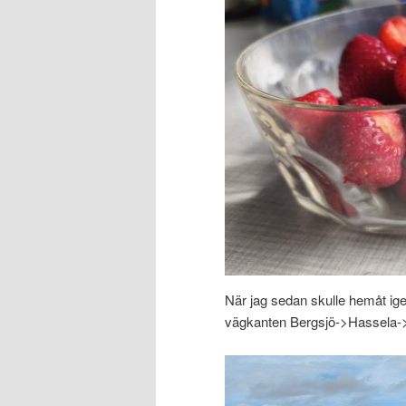
När jag sedan skulle hemåt igen
vägkanten Bergsjö->Hassela->