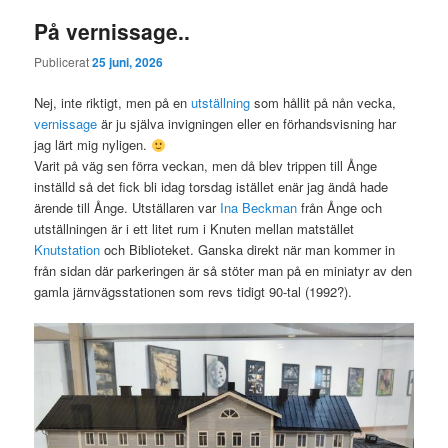
På vernissage..
Publicerat
25 juni, 2026
Nej, inte riktigt, men på en
utställning
som hållit på nån vecka,
vernissage
är ju själva invigningen eller en förhandsvisning har
jag lärt mig nyligen.
Varit på väg sen förra veckan, men då blev trippen till Ånge
inställd så det fick bli idag torsdag istället enär jag ändå hade
ärende till Ånge. Utställaren var
Ina Beckman
från Ånge och
utställningen är i ett litet rum i Knuten mellan matstället
Knutstation
och Biblioteket. Ganska direkt när man kommer in
från sidan där parkeringen är så stöter man på en miniatyr av den
gamla järnvägsstationen som revs tidigt 90-tal (1992?).