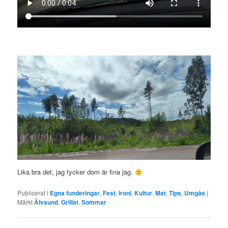
Lika bra det, jag tycker dom är fina jag.
Publicerat i
Egna funderingar
,
Fest
,
Ironi
,
Kultur
,
Mat
,
Tips
,
Umgås
|
Märkt
Älvsund
,
Grillat
,
Sommar