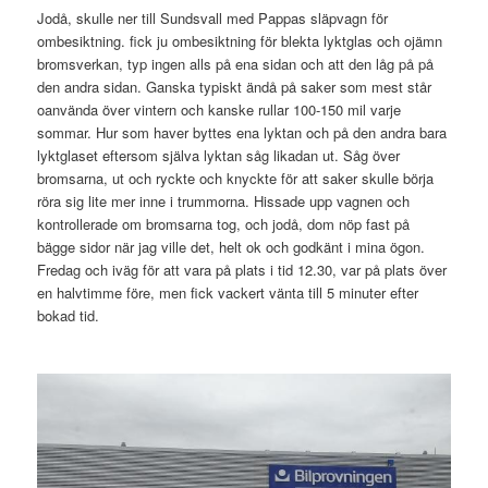
Jodå, skulle ner till Sundsvall med Pappas släpvagn för
ombesiktning. fick ju ombesiktning för blekta lyktglas och ojämn
bromsverkan, typ ingen alls på ena sidan och att den låg på på
den andra sidan. Ganska typiskt ändå på saker som mest står
oanvända över vintern och kanske rullar 100-150 mil varje
sommar. Hur som haver byttes ena lyktan och på den andra bara
lyktglaset eftersom själva lyktan såg likadan ut. Såg över
bromsarna, ut och ryckte och knyckte för att saker skulle börja
röra sig lite mer inne i trummorna. Hissade upp vagnen och
kontrollerade om bromsarna tog, och jodå, dom nöp fast på
bägge sidor när jag ville det, helt ok och godkänt i mina ögon.
Fredag och iväg för att vara på plats i tid 12.30, var på plats över
en halvtimme före, men fick vackert vänta till 5 minuter efter
bokad tid.