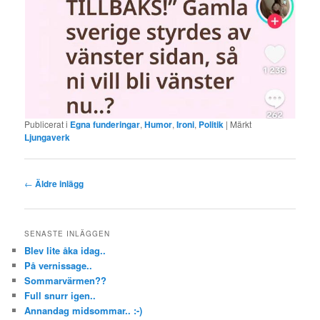
Publicerat i
Egna funderingar
,
Humor
,
Ironi
,
Politik
|
Märkt
Ljungaverk
Inläggsnavigering
←
Äldre inlägg
SENASTE INLÄGGEN
Blev lite åka idag..
På vernissage..
Sommarvärmen??
Full snurr igen..
Annandag midsommar.. :-)