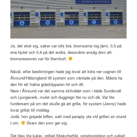
Ja, det sket sig, saker var iofs bra, bromsarna tog jämt, 0,5 på
ena hjulet och 0,6 på det andra, dessvärre ansåg dom att
bromsreserven var för liten/kort.
Nåväl, efter besiktningen hade jag lovat att köra ner vagnen till
Älvsund/Hälsingland till systern som väntade på den. Måste ha
den för att frakta gräsklipparen hit och dit.
Nere i Älvsund var det samma skitväder som i både Sundsvall
och Ljungaverk, mulet och duggregn lite nu och då. Var lite
fundersam på om det skulle gå att grilla, för systern (Jenny) hade
lovat grillat till middag.
Jodå, hon grejade biffen, satt med paraply ute vid grillen en stund
t.om.
Skam den som ger sig.
Det blev lite kalas, grillad fläskytterfilé, potatisgratäng och sallad.