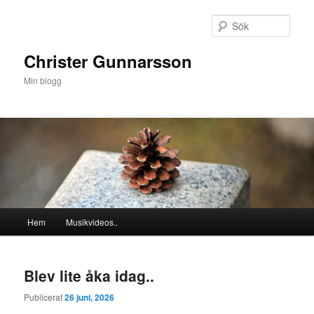
Hoppa
Hoppa
till
till
Sök
primärt
sekundärt
innehåll
innehåll
Christer Gunnarsson
Min blogg
Huvudmeny
Hem
Musikvideos..
Blev lite åka idag..
Publicerat
26 juni, 2026