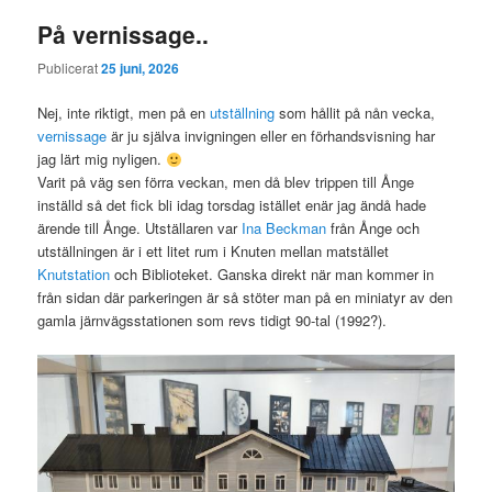
På vernissage..
Publicerat
25 juni, 2026
Nej, inte riktigt, men på en
utställning
som hållit på nån vecka,
vernissage
är ju själva invigningen eller en förhandsvisning har
jag lärt mig nyligen.
Varit på väg sen förra veckan, men då blev trippen till Ånge
inställd så det fick bli idag torsdag istället enär jag ändå hade
ärende till Ånge. Utställaren var
Ina Beckman
från Ånge och
utställningen är i ett litet rum i Knuten mellan matstället
Knutstation
och Biblioteket. Ganska direkt när man kommer in
från sidan där parkeringen är så stöter man på en miniatyr av den
gamla järnvägsstationen som revs tidigt 90-tal (1992?).