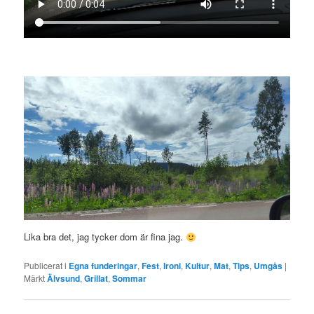
Lika bra det, jag tycker dom är fina jag.
Publicerat i
Egna funderingar
,
Fest
,
Ironi
,
Kultur
,
Mat
,
Tips
,
Umgås
|
Märkt
Älvsund
,
Grillat
,
Sommar