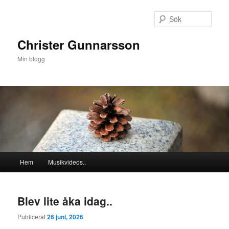
Hoppa
Hoppa
till
till
Sök
primärt
sekundärt
innehåll
innehåll
Christer Gunnarsson
Min blogg
Huvudmeny
Hem
Musikvideos..
Blev lite åka idag..
Publicerat
26 juni, 2026