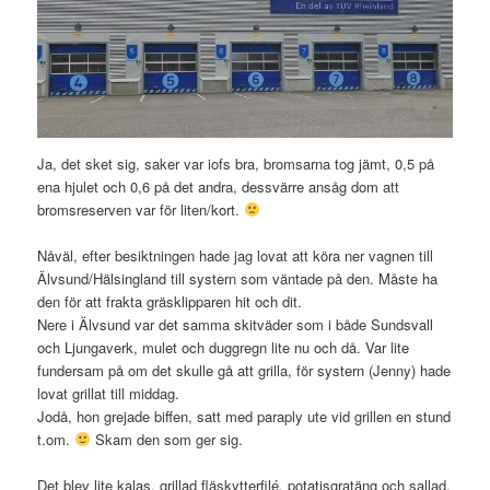
Ja, det sket sig, saker var iofs bra, bromsarna tog jämt, 0,5 på
ena hjulet och 0,6 på det andra, dessvärre ansåg dom att
bromsreserven var för liten/kort.
Nåväl, efter besiktningen hade jag lovat att köra ner vagnen till
Älvsund/Hälsingland till systern som väntade på den. Måste ha
den för att frakta gräsklipparen hit och dit.
Nere i Älvsund var det samma skitväder som i både Sundsvall
och Ljungaverk, mulet och duggregn lite nu och då. Var lite
fundersam på om det skulle gå att grilla, för systern (Jenny) hade
lovat grillat till middag.
Jodå, hon grejade biffen, satt med paraply ute vid grillen en stund
t.om.
Skam den som ger sig.
Det blev lite kalas, grillad fläskytterfilé, potatisgratäng och sallad.