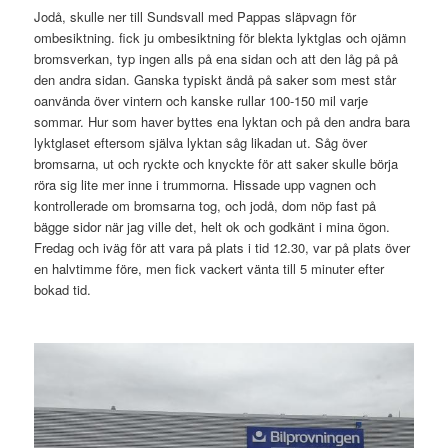
Jodå, skulle ner till Sundsvall med Pappas släpvagn för
ombesiktning. fick ju ombesiktning för blekta lyktglas och ojämn
bromsverkan, typ ingen alls på ena sidan och att den låg på på
den andra sidan. Ganska typiskt ändå på saker som mest står
oanvända över vintern och kanske rullar 100-150 mil varje
sommar. Hur som haver byttes ena lyktan och på den andra bara
lyktglaset eftersom själva lyktan såg likadan ut. Såg över
bromsarna, ut och ryckte och knyckte för att saker skulle börja
röra sig lite mer inne i trummorna. Hissade upp vagnen och
kontrollerade om bromsarna tog, och jodå, dom nöp fast på
bägge sidor när jag ville det, helt ok och godkänt i mina ögon.
Fredag och iväg för att vara på plats i tid 12.30, var på plats över
en halvtimme före, men fick vackert vänta till 5 minuter efter
bokad tid.