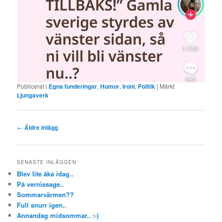
Publicerat i
Egna funderingar
,
Humor
,
Ironi
,
Politik
|
Märkt
Ljungaverk
Inläggsnavigering
←
Äldre inlägg
SENASTE INLÄGGEN
Blev lite åka idag..
På vernissage..
Sommarvärmen??
Full snurr igen..
Annandag midsommar.. :-)