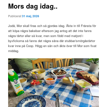
Mors dag idag..
Publicerat
31 maj, 2026
Jodå, Mor skall firas och så gjordes idag. Åkte in till Fränsta för
att köpa några bakelser eftersom jag antog att det inte fanns
några tårtor eller så kvar, men som född med matjord i
byxfickorna så fanns det några såna där stubbar/smörgåstårtor
kvar inne på Coop. Högg en sån och åkte över till Mor som fixat
middag.