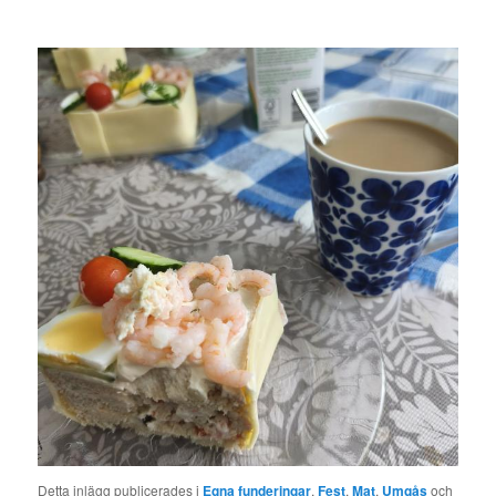
Detta inlägg publicerades i
Egna funderingar
,
Fest
,
Mat
,
Umgås
och