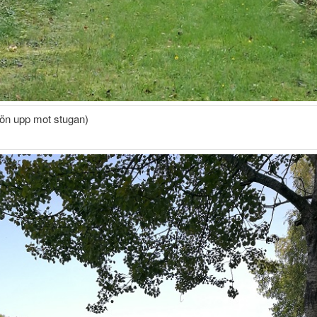
jön upp mot stugan)