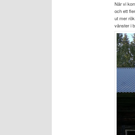
När vi kom
och ett fl
ut mer rök
vänster i b