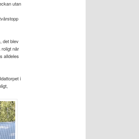
veckan utan
 tvärstopp
, det blev
roligt när
s alldeles
dattorpet i
igt,