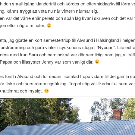
 den small igång klanderfritt och kördes en eftermiddag/kväll förra 
 känns tryggt att veta nu när vintern närmar sig.
en var det värre enär pellets och spån låg kvar i skruven och det var
en efter några minuter.
ta, jag gjorde en kort semestertripp till Älvsund i Hälsingland i helgen
, surströmming och göra vinter i syskonens stuga i ”Nyboan”. Lite extra 
Anders med frun Sara och barn också var där samtidigt som jag, vi träff
. Pappa och lillasyster Jenny var som vanligt där.
s först i Älvsund och for sedan i samlad tropp vidare till det gamla sol
ör fiske och surströmmingsätning. Torpet såg väl likadant ut som vanl
knuttimrat och mysigt.