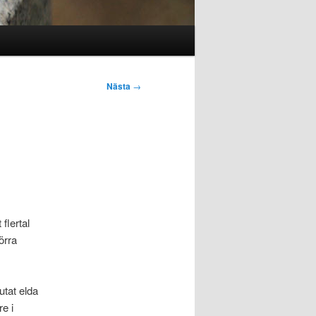
Nästa
→
flertal
örra
utat elda
e i