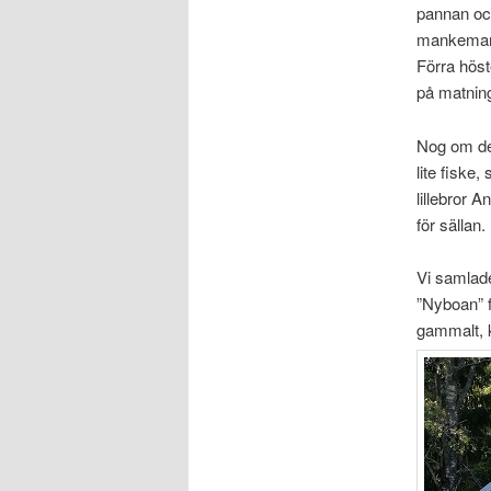
pannan och
mankemang,
Förra höst
på matning
Nog om det
lite fiske
lillebror 
för sällan
Vi samlade
”Nyboan” f
gammalt, 