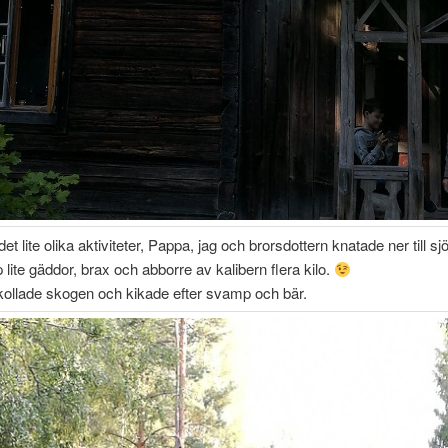
det lite olika aktiviteter, Pappa, jag och brorsdottern knatade ner till sjö
 lite gäddor, brax och abborre av kalibern flera kilo.
kollade skogen och kikade efter svamp och bär.