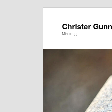
Hoppa
till
primärt
Christer Gun
innehåll
Min blogg