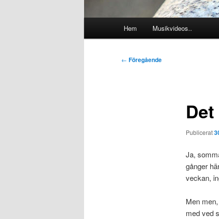
Huvudmeny
Hem
Musikvideos..
Inläggsnavigering
←
Föregående
Det 
Publicerat
3
Ja, sommar
gånger här
veckan, in
Men men, h
med ved se