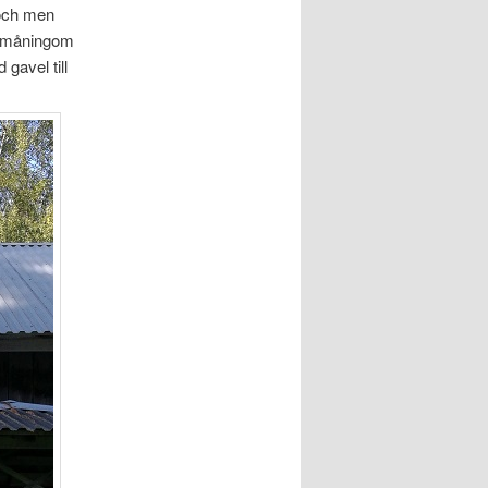
 och men
å småningom
gavel till