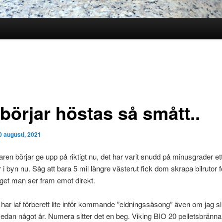
börjar höstas så smått..
0 augusti, 2021
en börjar ge upp på riktigt nu, det har varit snudd på minusgrader ett 
 i byn nu. Såg att bara 5 mil längre västerut fick dom skrapa bilrutor f
get man ser fram emot direkt.
ar iaf förberett lite inför kommande ”eldningssäsong” även om jag sl
dan något år. Numera sitter det en beg. Viking BIO 20 pelletsbrännar