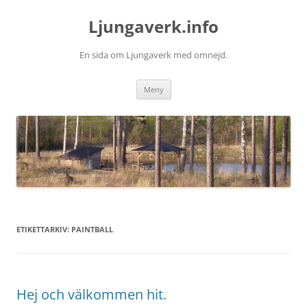
Hoppa
till
Ljungaverk.info
innehåll
En sida om Ljungaverk med omnejd.
Meny
ETIKETTARKIV:
PAINTBALL
Hej och välkommen hit.