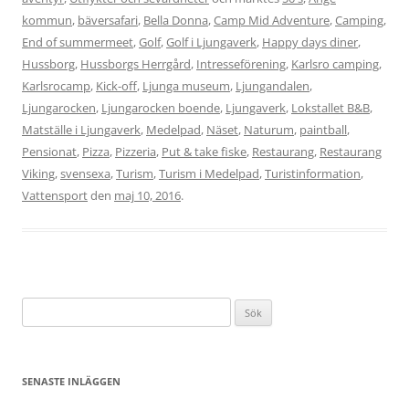
kommun
,
bäversafari
,
Bella Donna
,
Camp Mid Adventure
,
Camping
,
End of summermeet
,
Golf
,
Golf i Ljungaverk
,
Happy days diner
,
Hussborg
,
Hussborgs Herrgård
,
Intresseförening
,
Karlsro camping
,
Karlsrocamp
,
Kick-off
,
Ljunga museum
,
Ljungandalen
,
Ljungarocken
,
Ljungarocken boende
,
Ljungaverk
,
Lokstallet B&B
,
Matställe i Ljungaverk
,
Medelpad
,
Näset
,
Naturum
,
paintball
,
Pensionat
,
Pizza
,
Pizzeria
,
Put & take fiske
,
Restaurang
,
Restaurang
Viking
,
svensexa
,
Turism
,
Turism i Medelpad
,
Turistinformation
,
Vattensport
den
maj 10, 2016
.
Sök
efter:
SENASTE INLÄGGEN