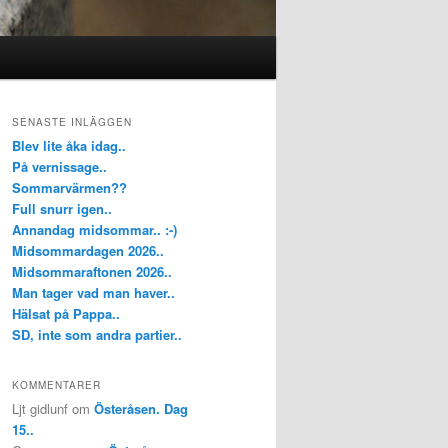
SENASTE INLÄGGEN
Blev lite åka idag..
På vernissage..
Sommarvärmen??
Full snurr igen..
Annandag midsommar.. :-)
Midsommardagen 2026..
Midsommaraftonen 2026..
Man tager vad man haver..
Hälsat på Pappa..
SD, inte som andra partier..
KOMMENTARER
Ljt gidlunf
om
Österåsen. Dag
15..