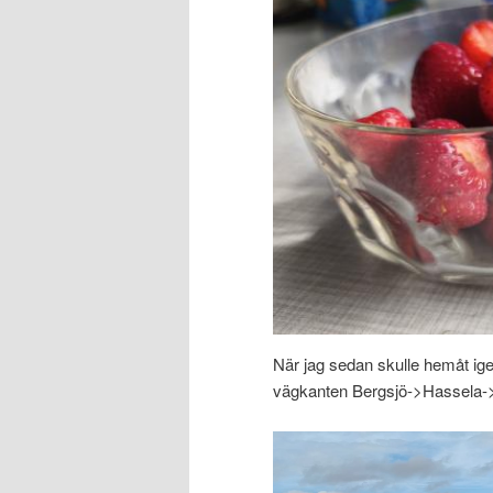
När jag sedan skulle hemåt igen
vägkanten Bergsjö->Hassela->