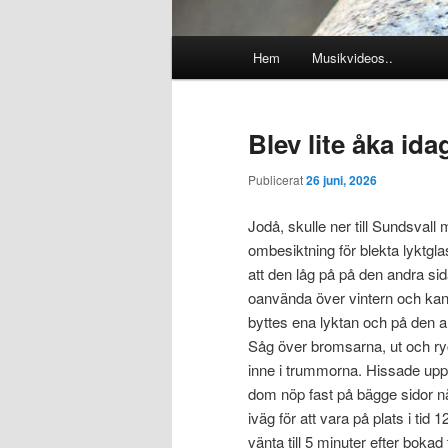
Huvudmeny
Hem
Musikvideos..
Blev lite åka idag
Publicerat
26 juni, 2026
Jodå, skulle ner till Sundsval
ombesiktning för blekta lyktgl
att den låg på på den andra s
oanvända över vintern och kan
byttes ena lyktan och på den an
Såg över bromsarna, ut och ryck
inne i trummorna. Hissade upp
dom nöp fast på bägge sidor nä
iväg för att vara på plats i tid
vänta till 5 minuter efter bokad 